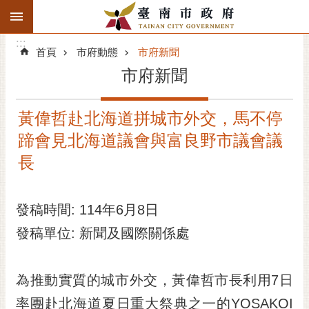
:::
搜
:::
跳到主要內容區塊
尋
:::
進
首頁
市府動態
市府新聞
階
市府新聞
搜
尋
黃偉哲赴北海道拼城市外交，馬不停
精彩府城
蹄會見北海道議會與富良野市議會議
市府動態
長
市府團隊
發稿時間: 114年6月8日
主題服務
發稿單位: 新聞及國際關係處
市政資訊
為推動實質的城市外交，黃偉哲市長利用7日
市民互動
率團赴北海道夏日重大祭典之一的YOSAKOI