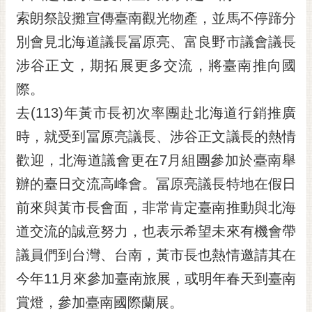
索朗祭設攤宣傳臺南觀光物產，並馬不停蹄分
黃
偉
別會見北海道議長冨原亮、富良野市議會議長
哲
涉谷正文，期拓展更多交流，將臺南推向國
螢
際。
光
花
去(113)年黃市長初次率團赴北海道行銷推廣
泉
時，就受到冨原亮議長、涉谷正文議長的熱情
桐
歡迎，北海道議會更在7月組團參加於臺南舉
花
辦的臺日交流高峰會。冨原亮議長特地在假日
祭
前來與黃市長會面，非常肯定臺南推動與北海
網
道交流的誠意努力，也表示希望未來有機會帶
站
導
議員們到台灣、台南，黃市長也熱情邀請其在
覽
今年11月來參加臺南旅展，或明年春天到臺南
訂
賞燈，參加臺南國際蘭展。
閱