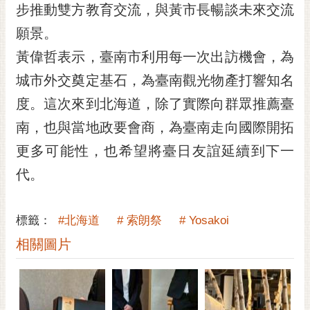
私
步推動雙方教育交流，與黃市長暢談未來交流
權
願景。
及
安
黃偉哲表示，臺南市利用每一次出訪機會，為
全
城市外交奠定基石，為臺南觀光物產打響知名
政
策
度。這次來到北海道，除了實際向群眾推薦臺
網
南，也與當地政要會商，為臺南走向國際開拓
站
更多可能性，也希望將臺日友誼延續到下一
資
代。
料
開
放
標籤：
#北海道
# 索朗祭
# Yosakoi
宣
告
相關圖片
市
府
交