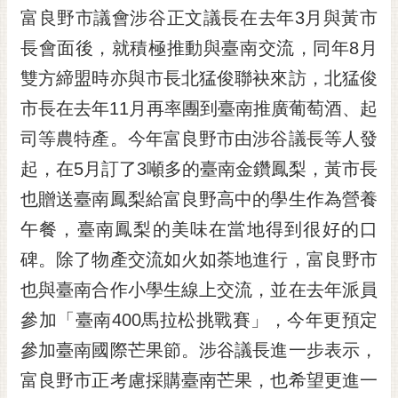
富良野市議會涉谷正文議長在去年3月與黃市
RSS
長會面後，就積極推動與臺南交流，同年8月
訂
閱
雙方締盟時亦與市長北猛俊聯袂來訪，北猛俊
電
市長在去年11月再率團到臺南推廣葡萄酒、起
子
報
司等農特產。今年富良野市由涉谷議長等人發
起，在5月訂了3噸多的臺南金鑽鳳梨，黃市長
市
民
也贈送臺南鳳梨給富良野高中的學生作為營養
信
午餐，臺南鳳梨的美味在當地得到很好的口
箱
碑。除了物產交流如火如荼地進行，富良野市
English
也與臺南合作小學生線上交流，並在去年派員
日
參加「臺南400馬拉松挑戰賽」，今年更預定
本
語
參加臺南國際芒果節。涉谷議長進一步表示，
富良野市正考慮採購臺南芒果，也希望更進一
隱