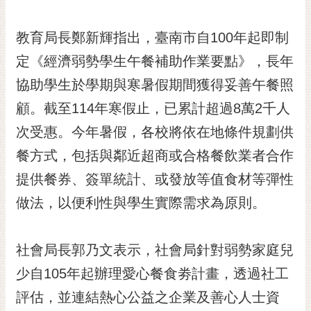
RSS
教育局長鄭新輝指出，臺南市自100年起即制
訂
閱
定《經濟弱勢學生午餐補助作業要點》，長年
電
協助學生於學期與寒暑假期間獲得妥善午餐照
子
報
顧。截至114年寒假止，已累計超過8萬2千人
次受惠。今年暑假，各校將依在地條件規劃供
市
民
餐方式，包括與鄰近超商或合格餐飲業者合作
信
提供餐券、簽單統計、或發放等值食材等彈性
箱
做法，以便利性與學生實際需求為原則。
English
日
社會局長郭乃文表示，社會局針對弱勢家庭兒
本
語
少自105年起辦理愛心餐食劵計畫，透過社工
評估，並連結熱心公益之企業及善心人士資
隱