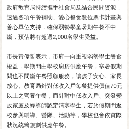
政府教育局持續攜手社會局及結合民間資源，
黃
偉
透過各項午餐補助、愛心餐食數位票卡計畫與
哲
善心單位支持，確保弱勢學童暑期午餐不中
螢
斷，預估將有超過2,000名學生受益。
光
花
泉
市長黃偉哲表示，市府一向重視弱勢學生餐食
桐
權益，學期間由學校廚房供應午餐，寒暑假期
花
間也不間斷午餐照顧服務，讓孩子安心、家長
祭
放心。教育局針對低收入戶每餐提供價值70元
網
以上之營養午餐，而針對中低收入戶、突發變
站
導
故家庭及經導師認定清寒學生，若於假期間返
覽
校參與輔導、營隊、活動等，學校也會依實際
訂
狀況統籌規劃供應午餐。
閱