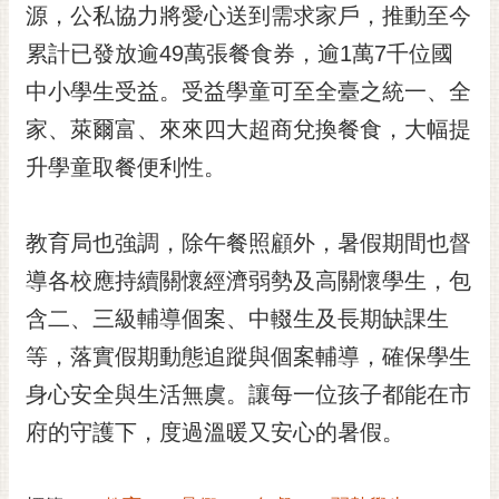
私
源，公私協力將愛心送到需求家戶，推動至今
權
累計已發放逾49萬張餐食券，逾1萬7千位國
及
安
中小學生受益。受益學童可至全臺之統一、全
全
家、萊爾富、來來四大超商兌換餐食，大幅提
政
策
升學童取餐便利性。
網
站
教育局也強調，除午餐照顧外，暑假期間也督
資
導各校應持續關懷經濟弱勢及高關懷學生，包
料
開
含二、三級輔導個案、中輟生及長期缺課生
放
等，落實假期動態追蹤與個案輔導，確保學生
宣
告
身心安全與生活無虞。讓每一位孩子都能在市
市
府的守護下，度過溫暖又安心的暑假。
府
交