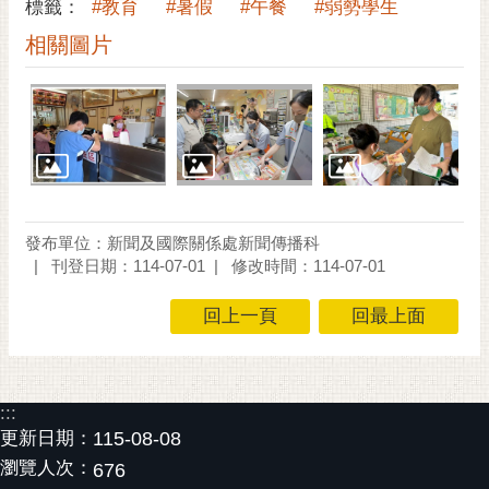
通
標籤：
#教育
#暑假
#午餐
#弱勢學生
位
相關圖片
置
發布單位：新聞及國際關係處新聞傳播科
刊登日期：114-07-01
修改時間：114-07-01
回上一頁
回最上面
:::
更新日期：
115-08-08
瀏覽人次：
676