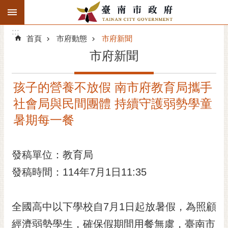
:::
搜
:::
跳到主要內容區塊
尋
:::
進
首頁
市府動態
市府新聞
階
市府新聞
搜
尋
孩子的營養不放假 南市府教育局攜手
精彩府城
社會局與民間團體 持續守護弱勢學童
市府動態
暑期每一餐
市府團隊
發稿單位：教育局
主題服務
發稿時間：114年7月1日11:35
市政資訊
全國高中以下學校自7月1日起放暑假，為照顧
市民互動
經濟弱勢學生，確保假期間用餐無虞，臺南市