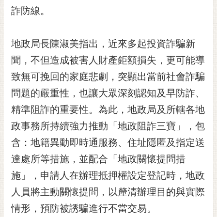
RSS
詐防線。
訂
閱
地政局長陳淑美指出，近來多起投資詐騙新
電
聞，不但造成被害人財產鉅額損失，更可能導
子
報
致無可挽回的家庭悲劇，突顯出當前社會詐騙
市
問題的嚴重性，也讓大眾深刻認知及早防詐、
民
精準阻詐的重要性。為此，地政局及所轄各地
信
政事務所持續強力推動「地政阻詐三寶」，包
箱
含：地籍異動即時通服務、住址隱匿及指定送
English
達處所等措施，並配合「地政關懷提問措
日
本
施」，申請人在辦理抵押權設定登記時，地政
語
人員將主動關懷提問，以釐清辦理目的與實際
情形，預防被誘騙進行不當交易。
隱