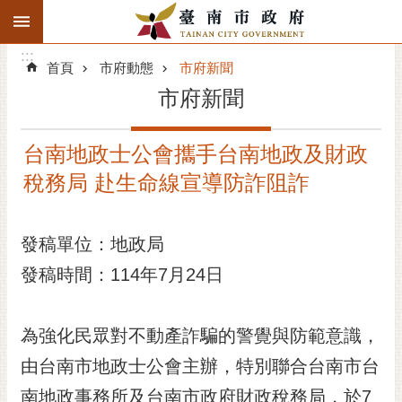
:::
搜
:::
跳到主要內容區塊
尋
:::
進
首頁
市府動態
市府新聞
階
市府新聞
搜
尋
台南地政士公會攜手台南地政及財政
精彩府城
稅務局 赴生命線宣導防詐阻詐
市府動態
發稿單位：地政局
市府團隊
發稿時間：114年7月24日
主題服務
市政資訊
為強化民眾對不動產詐騙的警覺與防範意識，
由台南市地政士公會主辦，特別聯合台南市台
市民互動
南地政事務所及台南市政府財政稅務局，於7