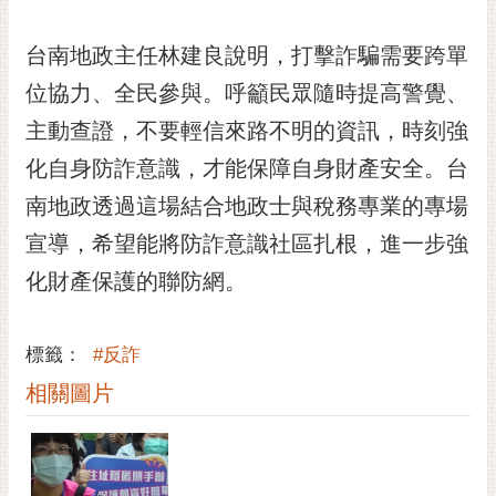
私
權
台南地政主任林建良說明，打擊詐騙需要跨單
及
安
位協力、全民參與。呼籲民眾隨時提高警覺、
全
主動查證，不要輕信來路不明的資訊，時刻強
政
策
化自身防詐意識，才能保障自身財產安全。台
網
南地政透過這場結合地政士與稅務專業的專場
站
宣導，希望能將防詐意識社區扎根，進一步強
資
料
化財產保護的聯防網。
開
放
宣
標籤：
#反詐
告
相關圖片
市
府
交