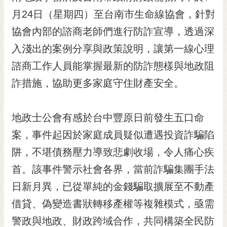
黃
月24日（星期四）至台南市生命線協會，針對
偉
協會內部的諮商老師們進行防詐宣導，透過深
哲
入淺出的案例分享與政策說明，讓第一線心理
螢
諮商工作人員能掌握最新的防詐態樣與地政阻
光
花
詐措施，協助更多家庭守住財產安全。
泉
桐
地政士公會有感於台中豐原日前發生五口命
花
案，事件起因於家庭成員疑似遭遇投資詐騙陷
祭
阱，不堪債務壓力導致悲劇收場，令人痛心疾
網
首。該事件警示社會各界，當前詐騙集團手法
站
導
日新月異，已從單純的金錢騙取擴展至不動產
覽
借貸、偽變造書狀轉移產權等複雜模式，亟需
訂
警政與地政、財政跨域合作，共同構築全民防
閱