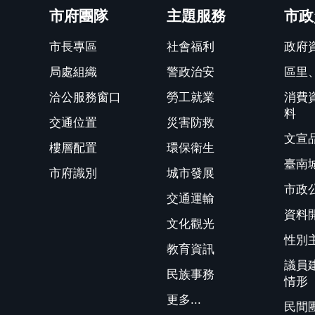
市府團隊
主題服務
市政
市長專區
社會福利
政府
局處組織
警政治安
區里
洽公服務窗口
勞工就業
消費
料
交通位置
災害防救
文宣
樓層配置
環保衛生
臺南
市府識別
城市發展
市政
交通運輸
資料
文化觀光
性別
教育資訊
議員
民族事務
情形
更多...
民間