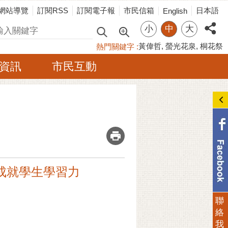
網站導覽
訂閱RSS
訂閱電子報
市民信箱
日本語
English
小
中
大
尋
黃偉哲
螢光花泉
桐花祭
熱門關鍵字
資訊
市民互動
_
成就學生學習力
聯
絡
我