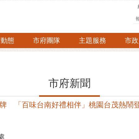
搜
府動態
市府團隊
主題服務
市政
市府新聞
牌 「百味台南好禮相伴」桃園台茂熱鬧
處