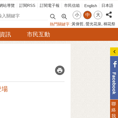
網站導覽
訂閱RSS
訂閱電子報
市民信箱
日本語
English
小
中
大
尋
黃偉哲
螢光花泉
桐花祭
熱門關鍵字
資訊
市民互動
_
登場
聯
絡
我