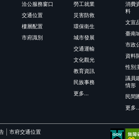
洽公服務窗口
勞工就業
消費
料
交通位置
災害防救
文宣
樓層配置
環保衛生
臺南
市府識別
城市發展
市政
交通運輸
資料
文化觀光
性別
教育資訊
議員
民族事務
情形
更多...
民間
更多..
告
市府交通位置