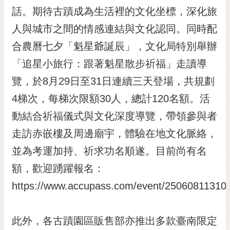
RSS
話。期待古蹟成為生活裡的文化坐標，深化旅
人與城市之間的情感連結與文化認同。同時配
訂
閱
合農曆七夕「魁星爺誕辰」，文化局特別舉辦
電
「追星小旅行：跟著魁星散步祈福」走讀導
子
報
覽，於8月29日至31日連續三天登場，共規劃
市
4梯次，每梯次限額30人，總計120名額。活
民
動結合祈福儀式與文化深度導覽，帶領參與者
信
走訪赤嵌樓及周邊廟宇，體驗在地文化脈絡，
箱
並為考運加持、祈求功名順遂。目前尚有名
English
額，歡迎踴躍報名：
日
本
https://www.accupass.com/event/2506081131
語
此外，各古蹟園區販售部亦推出多款臺南限定
隱