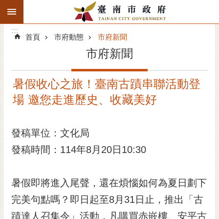
:::
搜
:::
跳到主要內容區塊
尋
:::
進
首頁
市府動態
市府新聞
階
市府新聞
搜
尋
暑假收心之旅！臺南古蹟串聯活動登
精彩府城
場 邀您走進歷史、收藏美好
市府動態
發稿單位：文化局
市府團隊
發稿時間：114年8月20日10:30
主題服務
市政資訊
暑假即將進入尾聲，還在煩惱如何為夏日劃下
完美句點嗎？即日起至8月31日止，推出「古
市民互動
蹟達人召集令」活動，凡購買赤嵌樓、安平古