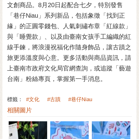
私
文創商品。8月20日起配合七夕，特別發售
權
「巷仔Niau」系列新品，包括象徵「找到正
及
安
緣」的正圓零錢包、人氣刺繡布章「紅線款」
全
與「睡覺款」、以及由臺南女孩手工編織的紅
政
策
線手鍊，將浪漫祝福化作隨身飾品，讓古蹟之
網
旅更添溫度與心意。更多活動與商品資訊，請
站
上臺南市政府文化局官網查詢，或追蹤「藝遊
資
料
台南」粉絲專頁，掌握第一手消息。
開
放
宣
標籤：
#文化
#古蹟
#巷仔Niau
告
相關圖片
市
府
交