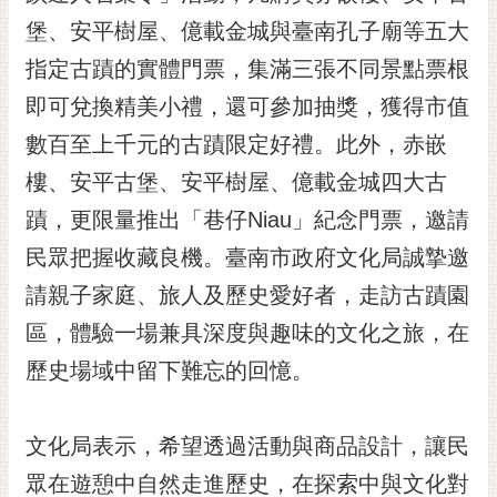
黃
堡、安平樹屋、億載金城與臺南孔子廟等五大
偉
指定古蹟的實體門票，集滿三張不同景點票根
哲
即可兌換精美小禮，還可參加抽獎，獲得市值
螢
數百至上千元的古蹟限定好禮。此外，赤嵌
光
花
樓、安平古堡、安平樹屋、億載金城四大古
泉
蹟，更限量推出「巷仔Niau」紀念門票，邀請
桐
民眾把握收藏良機。臺南市政府文化局誠摯邀
花
請親子家庭、旅人及歷史愛好者，走訪古蹟園
祭
區，體驗一場兼具深度與趣味的文化之旅，在
網
歷史場域中留下難忘的回憶。
站
導
覽
文化局表示，希望透過活動與商品設計，讓民
訂
眾在遊憩中自然走進歷史，在探索中與文化對
閱