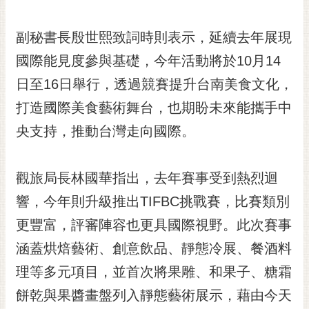
RSS
副秘書長殷世熙致詞時則表示，延續去年展現
訂
閱
國際能見度參與基礎，今年活動將於10月14
電
日至16日舉行，透過競賽提升台南美食文化，
子
報
打造國際美食藝術舞台，也期盼未來能攜手中
央支持，推動台灣走向國際。
市
民
信
觀旅局長林國華指出，去年賽事受到熱烈迴
箱
響，今年則升級推出TIFBC挑戰賽，比賽類別
English
更豐富，評審陣容也更具國際視野。此次賽事
日
涵蓋烘焙藝術、創意飲品、靜態冷展、餐酒料
本
語
理等多元項目，並首次將果雕、和果子、糖霜
餅乾與果醬畫盤列入靜態藝術展示，藉由今天
隱