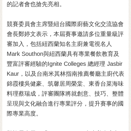
私
的記者會也搶先亮相。
權
及
安
競賽委員會主席暨紐台國際廚藝文化交流協會
全
會長鄭婷文表示，本屆賽事邀請多位重量級評
政
策
審加入，包括紐西蘭知名主廚兼電視名人
網
Mark Southon與紐西蘭具有專業餐飲教育及
站
豐富評審經驗的Ignite Colleges 總經理 Jasbir
資
Kaur，以及台南米其林指南推薦餐廳主廚代表
料
開
錦霞樓吳健豪、筑馨居周榮棠、東香台菜海味
放
料理蔡瑞成，評審團隊將就創意、技巧、整體
宣
告
呈現與文化融合進行專業評分，提升賽事的國
市
際專業高度。
府
交