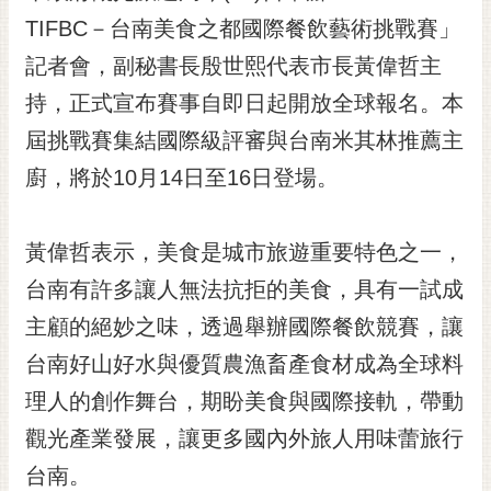
TIFBC－台南美食之都國際餐飲藝術挑戰賽」
黃
偉
記者會，副秘書長殷世熙代表市長黃偉哲主
哲
持，正式宣布賽事自即日起開放全球報名。本
螢
屆挑戰賽集結國際級評審與台南米其林推薦主
光
花
廚，將於10月14日至16日登場。
泉
桐
黃偉哲表示，美食是城市旅遊重要特色之一，
花
台南有許多讓人無法抗拒的美食，具有一試成
祭
主顧的絕妙之味，透過舉辦國際餐飲競賽，讓
網
台南好山好水與優質農漁畜產食材成為全球料
站
導
理人的創作舞台，期盼美食與國際接軌，帶動
覽
觀光產業發展，讓更多國內外旅人用味蕾旅行
訂
台南。
閱