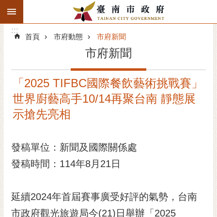
:::
搜
:::
跳到主要內容區塊
尋
:::
進
首頁
市府動態
市府新聞
階
市府新聞
搜
尋
「2025 TIFBC國際餐飲藝術挑戰賽」
精彩府城
世界廚藝高手10/14再聚台南 靜態展
市府動態
示搶先亮相
市府團隊
發稿單位：新聞及國際關係處
主題服務
發稿時間：114年8月21日
市政資訊
延續2024年首屆賽事廣受好評的氣勢，台南
市民互動
市政府觀光旅遊局今(21)日舉辦「2025