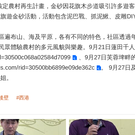
3核定農村再生計畫，金砂因花旗木步道吸引許多遊
活花旗遊金砂活動，活動包含泥巴戰、抓泥鰍、皮雕DI
區遍布山、海及平原，各有不同的特色，社區透過
民眾體驗農村的多元風貌與樂趣。9月21日蓮田千
rid=30500c068a02584d7099
、9月27日芙蓉埤畔
ass.com/rid=30500bb6899e09de362c
。 9月27
小姐。
#後壁
#西港