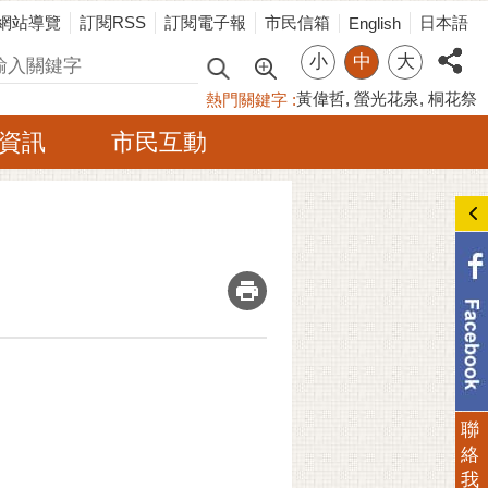
網站導覽
訂閱RSS
訂閱電子報
市民信箱
日本語
English
小
中
大
尋
黃偉哲
螢光花泉
桐花祭
熱門關鍵字
資訊
市民互動
_
聯
絡
我