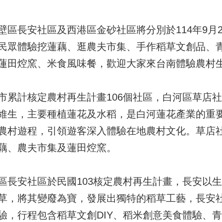
區長安社區及西港區金砂社區將分別於114年9月21
民眾體驗挖蓮藕、逛農夫市集、手作稻草文創品、
蓮田焢窯、米食風味餐，歡迎大家來台南體驗農村
市累計核定農村再生計畫106個社區，白河區草店社
維生，主要種植蓮花及水稻，是白河蓮花產業的重
農村遊程，引領遊客深入體驗在地農村文化。草店社
藕、農夫市集及蓮田焢窯。
區長安社區於民國103核定農村再生計畫，長安以
草，將其變廢為寶，發展出獨特的稻草工藝，長安社
驗，行程包含稻草文創DIY、稻米創意美食體驗、