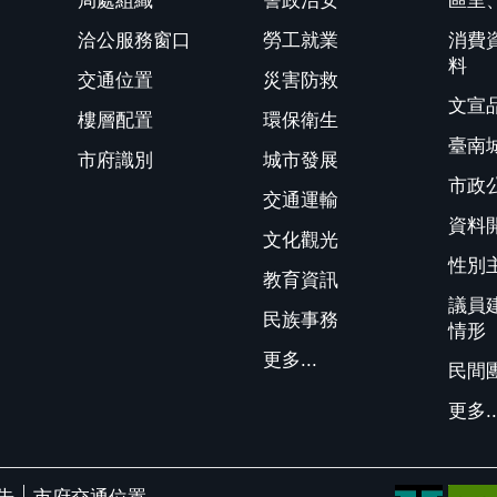
局處組織
警政治安
區里
洽公服務窗口
勞工就業
消費
料
交通位置
災害防救
文宣
樓層配置
環保衛生
臺南
市府識別
城市發展
市政
交通運輸
資料
文化觀光
性別
教育資訊
議員
民族事務
情形
更多...
民間
更多..