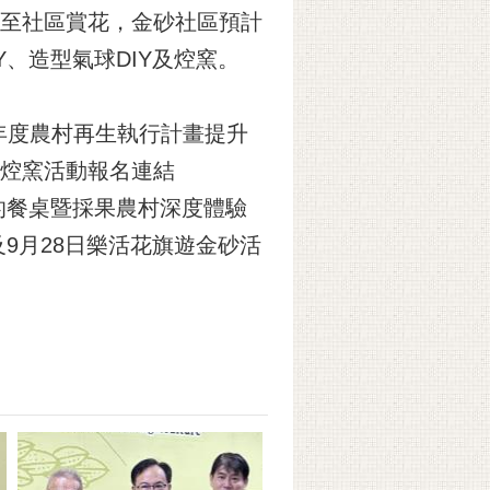
客至社區賞花，金砂社區預計
Y、造型氣球DIY及焢窯。
年度農村再生執行計畫提升
人焢窯活動報名連結
的餐桌暨採果農村深度體驗
日及9月28日樂活花旗遊金砂活