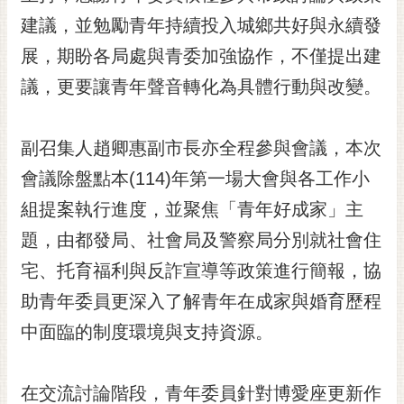
黃
建議，並勉勵青年持續投入城鄉共好與永續發
偉
展，期盼各局處與青委加強協作，不僅提出建
哲
議，更要讓青年聲音轉化為具體行動與改變。
螢
光
花
副召集人趙卿惠副市長亦全程參與會議，本次
泉
會議除盤點本(114)年第一場大會與各工作小
桐
組提案執行進度，並聚焦「青年好成家」主
花
題，由都發局、社會局及警察局分別就社會住
祭
宅、托育福利與反詐宣導等政策進行簡報，協
網
助青年委員更深入了解青年在成家與婚育歷程
站
導
中面臨的制度環境與支持資源。
覽
訂
在交流討論階段，青年委員針對博愛座更新作
閱