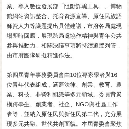
RSS
業、導入數位發展部「阻斷詐騙工具」、博物
館網站資訊整合、托育資源宣導、原住民族語
訂
閱
師資人力等議題提出具體建議，市府各局處現
電
場即時回應，展現跨局處協作精神與青年公共
子
報
參與推動力。相關決議事項將持續追蹤列管，
市
由市府團隊研擬精進作法。
民
信
第四屆青年事務委員會由10位專家學者與16
箱
位青年代表組成，涵蓋法律、創業、教育、農
English
業、科技、非營利組織等多元領域。委員背景
日
本
橫跨學生、創業者、社企、NGO與社區工作
語
者等，並納入原住民與新住民第二代，充分展
現多元共融、世代共創面貌。本屆青委會聚焦
隱