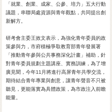
私
「就業、創業、成家、公參、培力」五大行動
權
議題，串聯局處資源與青年觀點，共同提出創
及
安
新解方。
全
政
策
研考會主委王效文表示，為強化青年委員的政
網
策參與力，市府積極爭取教育部青年發展署
站
「推動青年參與公共事務深化計畫」補助，針
資
料
對青年委員規劃主題講座、實務訓練，為了增
開
廣見聞，今年11月將進行高屏青年共學交流，
放
宣
期待結合青年專業與創意，讓青年聲音不只被
告
聽見，更能落實為具體政策，為市政注入前瞻
市
能量。
府
交