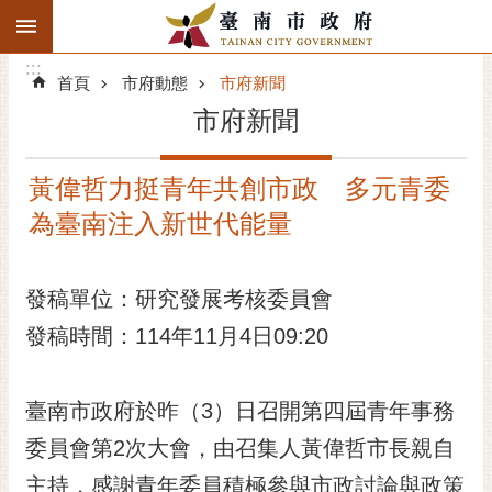
:::
搜
:::
跳到主要內容區塊
尋
:::
進
首頁
市府動態
市府新聞
階
市府新聞
搜
尋
黃偉哲力挺青年共創市政 多元青委
精彩府城
為臺南注入新世代能量
市府動態
發稿單位：研究發展考核委員會
市府團隊
發稿時間：114年11月4日09:20
主題服務
市政資訊
臺南市政府於昨（3）日召開第四屆青年事務
委員會第2次大會，由召集人黃偉哲市長親自
市民互動
主持，感謝青年委員積極參與市政討論與政策