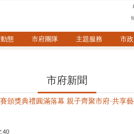
搜
府動態
市府團隊
主題服務
市政
市府新聞
生賽頒獎典禮圓滿落幕 親子齊聚市府·共享
:40