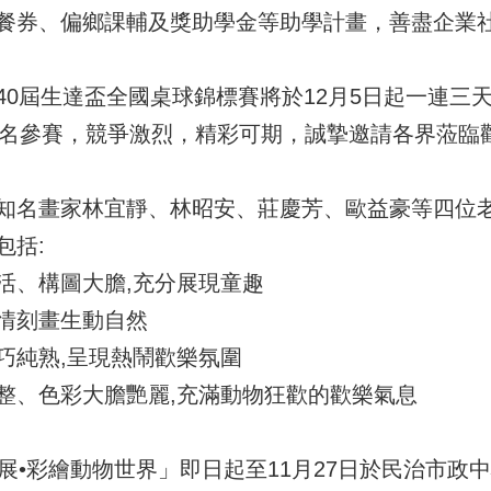
餐券、偏鄉課輔及獎助學金等助學計畫，善盡企業
40屆生達盃全國桌球錦標賽將於12月5日起一連三
選手報名參賽，競爭激烈，精彩可期，誠摯邀請各界蒞臨
知名畫家林宜靜、林昭安、莊慶芳、歐益豪等四位
包括:
活、構圖大膽,充分展現童趣
情刻畫生動自然
巧純熟,呈現熱鬧歡樂氛圍
整、色彩大膽艷麗,充滿動物狂歡的歡樂氣息
展•彩繪動物世界」即日起至11月27日於民治市政