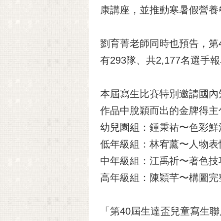
康講座，並推動寒暑假營養
劉育菁老師同時也預告，第
有293隊、共2,177名
本屆寫生比賽特別邀請國內
作品中脫穎而出的金牌得主
幼兒園組：鍾秉祐〜色彩鮮
低年級組：林宥薰〜人物表
中年級組：江禹祈〜著色技
高年級組：陳穎芊〜構圖完
「第40屆生達盃兒童寫生聯