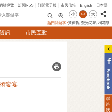
網站導覽
訂閱RSS
訂閱電子報
市民信箱
日本語
English
小
中
大
尋
黃偉哲
螢光花泉
桐花祭
熱門關鍵字
資訊
市民互動
_
藝術饗宴
聯
絡
我