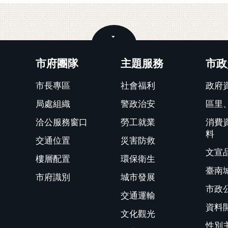
關閉
市府團隊
主題服務
市政
市長專區
社會福利
政府
局處組織
警政治安
區里
洽公服務窗口
勞工就業
消費
料
交通位置
災害防救
文宣
樓層配置
環保衛生
臺南
市府識別
城市發展
市政
交通運輸
資料
文化觀光
性別