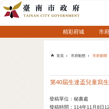
:::
跳到主要內容區塊
精彩府城
市
:::
:::
首頁
市府動態
市府新聞
第40屆生達盃兒童寫
發稿單位：秘書處
發稿時間：114年11月8日12