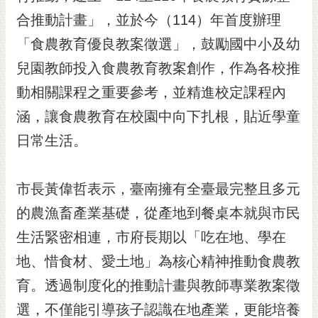
黃
合推動計畫」，並於今（114）年首度辦理
偉
「食農教育優良教案徵選」，鼓勵國中小及幼
哲
兒園教師投入食農教育教案創作，作為各校推
螢
動相關課程之重要參考，並精進校定課程內
光
花
涵，讓食農教育在校園中向下扎根，貼近學童
泉
日常生活。
桐
花
市長黃偉哲表示，臺南擁有全臺最完整且多元
祭
的農漁畜產業基礎，從產地到餐桌本就與市民
網
生活緊密相連，市府長期以「吃在地、學在
站
導
地、惜食材、愛土地」為核心精神推動食農教
覽
育。透過制度化的推動計畫與教師專業教案徵
訂
選，不僅能引導孩子認識在地產業，更能培養
閱