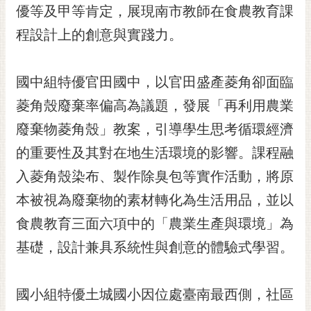
私
優等及甲等肯定，展現南市教師在食農教育課
權
程設計上的創意與實踐力。
及
安
全
國中組特優官田國中，以官田盛產菱角卻面臨
政
策
菱角殼廢棄率偏高為議題，發展「再利用農業
網
廢棄物菱角殼」教案，引導學生思考循環經濟
站
的重要性及其對在地生活環境的影響。課程融
資
料
入菱角殼染布、製作除臭包等實作活動，將原
開
本被視為廢棄物的素材轉化為生活用品，並以
放
宣
食農教育三面六項中的「農業生產與環境」為
告
基礎，設計兼具系統性與創意的體驗式學習。
市
府
國小組特優土城國小因位處臺南最西側，社區
交