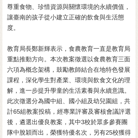
RSS
尊重食物、珍惜資源與關懷環境的永續價值，
讓臺南的孩子從小建立正確的飲食與生活態
訂
閱
度。
電
子
報
教育局長鄭新輝表示，食農教育一直是教育局
市
重點推動方向。本次教案徵選以食農教育三面
民
六項為概念架構，鼓勵教師結合在地特色發展
信
課程，深化學生對產業、環境與飲食文化的理
箱
解，進一步提升學童的生活素養與永續意識。
English
此次徵選分為國中組、國小組及幼兒園組，共
日
本
計65組教案投稿，經專業評審及審核會議評選
語
後，遴選出優良教案，其中3校於眾多參賽團
隊中脫穎而出，榮獲特優名次，另有25校獲得
隱