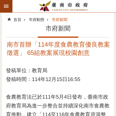
:::
搜
:::
跳到主要內容區塊
尋
:::
進
首頁
市府動態
市府新聞
階
市府新聞
搜
尋
南市首辦「114年度食農教育優良教案
精彩府城
徵選」 65組教案展現校園創意
市府動態
發稿單位：教育局
市府團隊
發稿時間：114年12月15日16:55
主題服務
市政資訊
食農教育法已於111年5月4日發布，臺南市政
府教育局為進一步整合並持續深化南市食農教
市民互動
育推動，建立「114至116年食農教育資源整