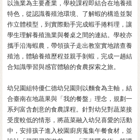
通
以漁業為主要產業，學校課程即結合在地養殖
位
特色，從認識養殖池環境、了解蝦的構造並製
置
作立體模型，到實際動手完成蝦手捲料理，讓
學生理解養殖漁業與餐桌之間的連結。學校亦
攜手沿海蝦農，帶領孩子走出教室實地踏查養
殖池，體驗養殖歷程並親手剝蝦，完成一趟結
合知識學習與感官體驗的食農探索之旅。
幼兒園組特優仁德幼兒園則以麵食為主軸，結
合臺南在地蔬果與「我的餐盤」理念，規劃一
系列富含創意的食農課程。針對幼兒對蔬菜接
受度較低的情形，將蔬菜融入幼兒喜愛的活動
中，安排孩子進入校園廚房蒐集午餐食材，並