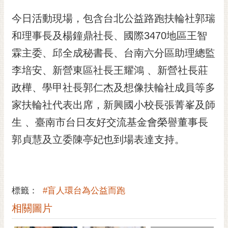
今日活動現場，包含台北公益路跑扶輪社郭瑞
和理事長及楊鐘鼎社長、國際3470地區王智
霖主委、邱全成秘書長、台南六分區助理總監
李培安、新營東區社長王耀鴻 、新營社長莊
政樺、學甲社長郭仁杰及想像扶輪社成員等多
家扶輪社代表出席，新興國小校長張菁峯及師
生 、臺南市台日友好交流基金會榮譽董事長
郭貞慧及立委陳亭妃也到場表達支持。
標籤：
#盲人環台為公益而跑
相關圖片