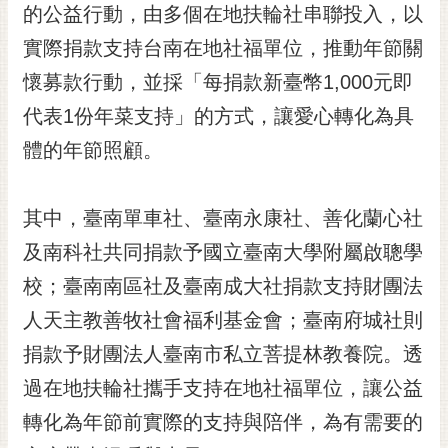
私
的公益行動，由多個在地扶輪社串聯投入，以
權
實際捐款支持台南在地社福單位，推動年節關
及
安
懷募款行動，並採「每捐款新臺幣1,000元即
全
代表1份年菜支持」的方式，讓愛心轉化為具
政
策
體的年節照顧。
網
站
其中，臺南單車社、臺南永康社、善化蘭心社
資
及南科社共同捐款予國立臺南大學附屬啟聰學
料
開
校；臺南南區社及臺南成大社捐款支持財團法
放
人天主教善牧社會福利基金會；臺南府城社則
宣
告
捐款予財團法人臺南市私立菩提林教養院。透
市
過在地扶輪社攜手支持在地社福單位，讓公益
府
轉化為年節前實際的支持與陪伴，為有需要的
交