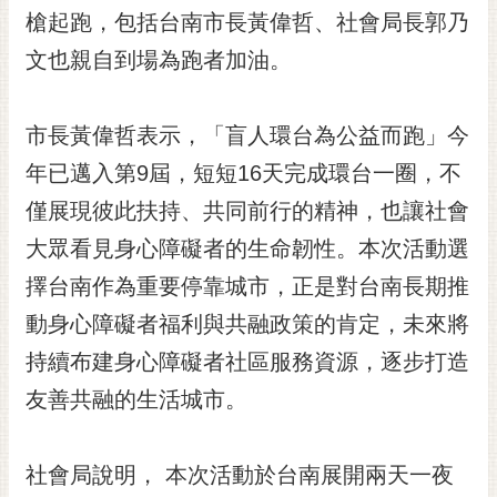
槍起跑，包括台南市長黃偉哲、社會局長郭乃
RSS
文也親自到場為跑者加油。
訂
閱
電
市長黃偉哲表示，「盲人環台為公益而跑」今
子
報
年已邁入第9屆，短短16天完成環台一圈，不
僅展現彼此扶持、共同前行的精神，也讓社會
市
民
大眾看見身心障礙者的生命韌性。本次活動選
信
擇台南作為重要停靠城市，正是對台南長期推
箱
動身心障礙者福利與共融政策的肯定，未來將
English
持續布建身心障礙者社區服務資源，逐步打造
日
友善共融的生活城市。
本
語
社會局說明， 本次活動於台南展開兩天一夜
隱