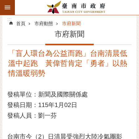
:::
搜
:::
跳到主要內容區塊
尋
:::
進
首頁
市府動態
市府新聞
階
市府新聞
搜
尋
「盲人環台為公益而跑」台南清晨低
精彩府城
溫中起跑 黃偉哲肯定「勇者」以熱
市府動態
情溫暖弱勢
市府團隊
發稿單位：新聞及國際關係處
主題服務
發稿日期：115年1月02日
發稿人員：劉一芬
市政資訊
市民互動
台南市今（2）日清晨受強烈大陸冷氣團影