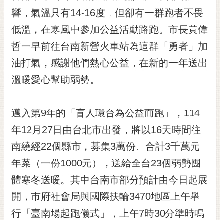
響，氣溫只有14-16度，但卻有一群跑者不畏
黃
偉
低溫，在寒風中參加公益活動路跑。市長黃偉
哲
哲一早前往台南新營火車站為這群「勇者」加
螢
油打氣，感謝他們熱心公益，在新的一年送出
光
花
溫暖愛心幫助弱勢。
泉
桐
邁入第9年的「盲人環台為公益而跑」，114
花
年12月27日由台北市出發，將以16天時間往
祭
南繞經22個縣市，募集3萬份、合計3千萬元
網
年菜（一份1000元），送給全台23個弱勢團
站
導
體寒冬送暖。其中台南市部分預計由今日起展
覽
開，市府社會局與國際扶輪3470地區上午舉
訂
行「臺南場起跑儀式」，上午7時30分準時鳴
閱