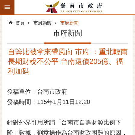
:::
搜
:::
跳到主要內容區塊
尋
:::
進
首頁
市府動態
市府新聞
階
市府新聞
搜
尋
自籌比被拿來帶風向 市府 ：重北輕南
精彩府城
長期財稅不公平 台南還債205億、福
市府動態
利加碼
市府團隊
發稿單位：台南市政府
主題服務
發稿時間：115年1月11日12:20
市政資訊
針對外界引用所謂「台南市自籌財源比例下
市民互動
降」數據，刻意操作為台南財政困難的原因，