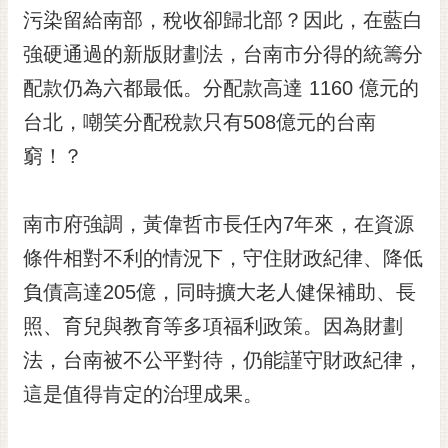
污染留給南部，稅收卻歸北部？因此，在藍白
RSS
強硬通過的新版財劃法，台南市分得的統籌分
訂
閱
配款仍為六都最低。分配款高達 1160 億元的
電
台北，嘲笑分配稅款只有508億元的台南
子
報
窮！？
市
民
南市府強調，黃偉哲市長任內7年來，在資源
信
條件相對不利的情況下，守住財政紀律、降低
箱
負債高達205億，同時擴大老人健保補助、長
English
照、育兒與教育等多項福利政策。因為財劃
日
法，台南被不公平對待，仍能謹守財政紀律，
本
語
這是值得肯定的治理成果。
隱