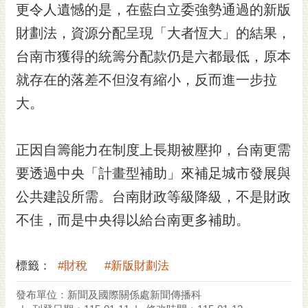
私
更令人遺憾的是，在藍白立委強勢通過的新版
權
財劃法，資源分配呈現「大者恆大」的結果，
及
安
台南市獲得的統籌分配款仍是六都最低，原本
全
就存在的落差不但沒有縮小，反而進一步拉
政
策
大。
網
站
正因自籌能力在制度上長期被壓抑，台南更需
資
要透過中央「計畫型補助」來補足城市發展與
料
開
公共建設所需。台南財政等級降級，不是財政
放
不佳，而是中央得以給台南更多補助。
宣
告
市
標籤：
#財稅
#新版財劃法
府
交
發布單位：新聞及國際關係處新聞傳播科