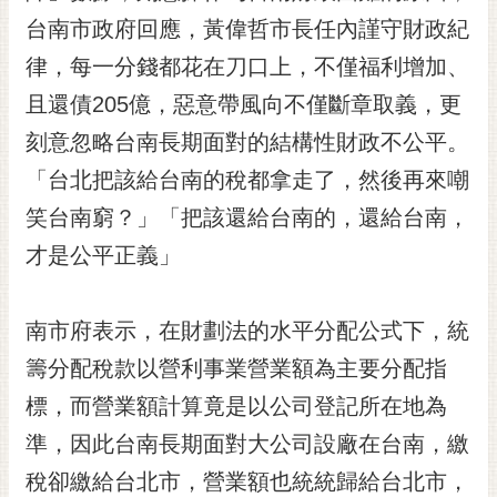
台南市政府回應，黃偉哲市長任內謹守財政紀
黃
偉
律，每一分錢都花在刀口上，不僅福利增加、
哲
且還債205億，惡意帶風向不僅斷章取義，更
螢
刻意忽略台南長期面對的結構性財政不公平。
光
花
「台北把該給台南的稅都拿走了，然後再來嘲
泉
笑台南窮？」「把該還給台南的，還給台南，
桐
才是公平正義」
花
祭
南市府表示，在財劃法的水平分配公式下，統
網
籌分配稅款以營利事業營業額為主要分配指
站
導
標，而營業額計算竟是以公司登記所在地為
覽
準，因此台南長期面對大公司設廠在台南，繳
訂
稅卻繳給台北市，營業額也統統歸給台北市，
閱