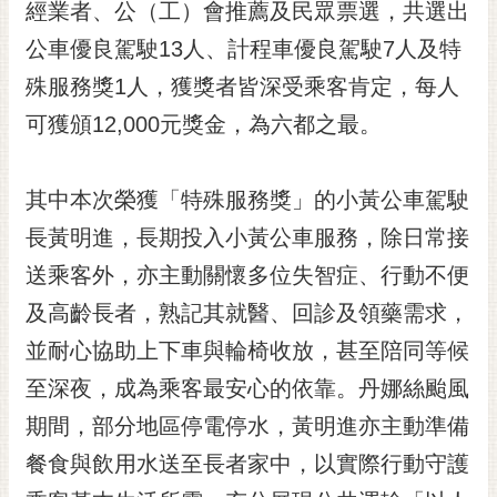
通
經業者、公（工）會推薦及民眾票選，共選出
位
公車優良駕駛13人、計程車優良駕駛7人及特
置
殊服務獎1人，獲獎者皆深受乘客肯定，每人
可獲頒12,000元獎金，為六都之最。
其中本次榮獲「特殊服務獎」的小黃公車駕駛
長黃明進，長期投入小黃公車服務，除日常接
送乘客外，亦主動關懷多位失智症、行動不便
及高齡長者，熟記其就醫、回診及領藥需求，
並耐心協助上下車與輪椅收放，甚至陪同等候
至深夜，成為乘客最安心的依靠。丹娜絲颱風
期間，部分地區停電停水，黃明進亦主動準備
餐食與飲用水送至長者家中，以實際行動守護