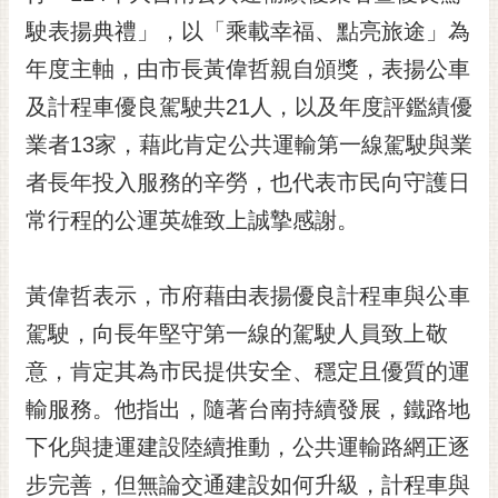
黃
駛表揚典禮」，以「乘載幸福、點亮旅途」為
偉
年度主軸，由市長黃偉哲親自頒獎，表揚公車
哲
及計程車優良駕駛共21人，以及年度評鑑績優
螢
業者13家，藉此肯定公共運輸第一線駕駛與業
光
花
者長年投入服務的辛勞，也代表市民向守護日
泉
常行程的公運英雄致上誠摯感謝。
桐
花
黃偉哲表示，市府藉由表揚優良計程車與公車
祭
駕駛，向長年堅守第一線的駕駛人員致上敬
網
意，肯定其為市民提供安全、穩定且優質的運
站
導
輸服務。他指出，隨著台南持續發展，鐵路地
覽
下化與捷運建設陸續推動，公共運輸路網正逐
訂
步完善，但無論交通建設如何升級，計程車與
閱