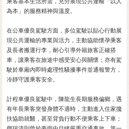
乘客基本生活所需，充分展現公共運輸「以人
為本」的服務精神與溫度。
在公車優良駕駛方面，多位駕駛以貼心行動展
現公共運輸的專業與活力，主動協助懷孕乘客
及長者搬運行李，耐心引導外籍旅客正確搭
車，讓乘客在旅途中感受安心與關懷；亦有駕
駛於車廂內即時處理性騷擾事件並通報警方，
冷靜守護乘客安全。
計程車優良駕駛中，陳龍生長期服務偏鄉，遇
有年長乘客突發身體不適時，主動進入住家攙
扶協助就醫，甚至背負行動不便乘客上下車；
鄧瑞清則曾於豪雨中目睹嚴重交通事故，第一