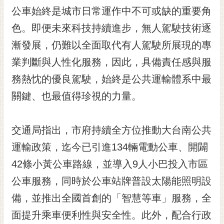
RSS
公車始終是城市日常運作中不可或缺的重要角
色。即便未來科技持續進步，無人駕駛技術逐
訂
閱
漸發展，仍難以全面取代有人駕駛所展現的專
電
業判斷與人性化服務，因此，具備責任感與服
子
報
務熱忱的優良駕駛，始終是公共運輸體系中最
市
關鍵、也最值得珍視的力量。
民
信
交通局指出，市府持續全方位推動大台南公共
箱
運輸政策，迄今已引進134輛電動公車、開闢
English
42條小黃公車路線，並導入9人小巴投入市區
日
本
公車服務，同時於公車站牌普設太陽能照明設
語
備，並推出全國首創的「智慧等車」服務，全
面提升乘車便利性與安全性。此外，配合行政
隱