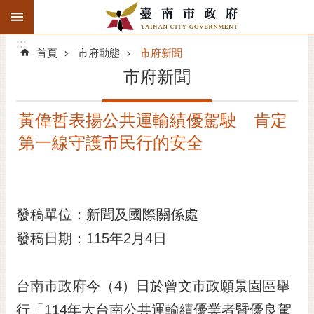
:::
搜
:::
跳到主要內容區塊
尋
:::
進
首頁
市府動態
市府新聞
階
市府新聞
搜
尋
黃偉哲表揚公共運輸績優駕駛 肯定
精彩府城
第一線守護市民行的安全
市府動態
市府團隊
發稿單位：新聞及國際關係處
主題服務
發稿日期：115年2月4日
市政資訊
台南市政府今（4）日於曾文市政願景園區舉
市民互動
行「114年大台南公共運輸績優業者暨優良駕