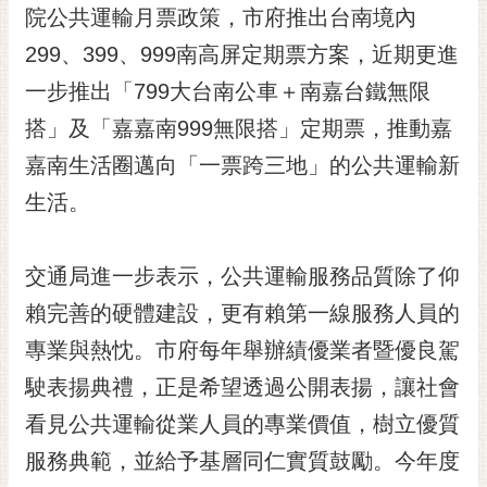
私
院公共運輸月票政策，市府推出台南境內
權
299、399、999南高屏定期票方案，近期更進
及
安
一步推出「799大台南公車＋南嘉台鐵無限
全
搭」及「嘉嘉南999無限搭」定期票，推動嘉
政
策
嘉南生活圈邁向「一票跨三地」的公共運輸新
網
生活。
站
資
料
交通局進一步表示，公共運輸服務品質除了仰
開
賴完善的硬體建設，更有賴第一線服務人員的
放
宣
專業與熱忱。市府每年舉辦績優業者暨優良駕
告
駛表揚典禮，正是希望透過公開表揚，讓社會
市
看見公共運輸從業人員的專業價值，樹立優質
府
服務典範，並給予基層同仁實質鼓勵。今年度
交