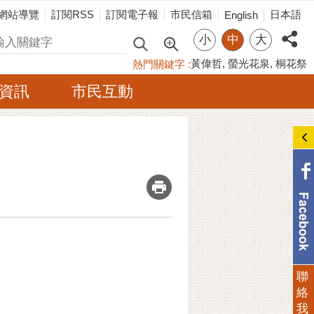
網站導覽
訂閱RSS
訂閱電子報
市民信箱
日本語
English
小
中
大
尋
黃偉哲
螢光花泉
桐花祭
熱門關鍵字
資訊
市民互動
_
聯
絡
我