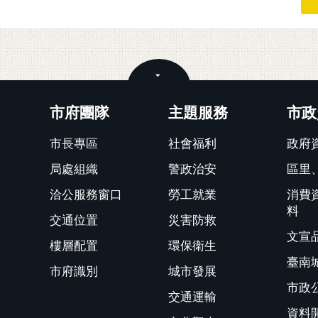
關閉
市府團隊
主題服務
市政
市長專區
社會福利
政府
局處組織
警政治安
區里
洽公服務窗口
勞工就業
消費
料
交通位置
災害防救
文宣
樓層配置
環保衛生
臺南
市府識別
城市發展
市政
交通運輸
資料