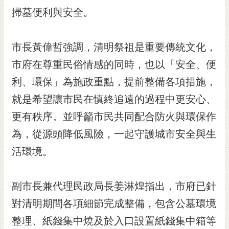
RSS
掃墓便利與安全。
訂
閱
市長黃偉哲強調，清明祭祖是重要傳統文化，
電
市府在尊重民俗情感的同時，也以「安全、便
子
報
利、環保」為施政重點，提前整備各項措施，
市
就是希望讓市民在慎終追遠的過程中更安心、
民
更有秩序。並呼籲市民共同配合防火與環保作
信
箱
為，從源頭降低風險，一起守護城市安全與生
活環境。
English
日
本
副市長兼代理民政局長姜淋煌指出，市府已針
語
對清明期間各項細節完成整備，包含公墓環境
隱
整理、紙錢集中燒及於入口設置紙錢集中箱等