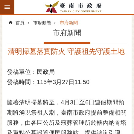
:::
搜
:::
跳到主要內容區塊
尋
:::
進
首頁
市府動態
市府新聞
階
市府新聞
搜
尋
清明掃墓落實防火 守護祖先守護土地
精彩府城
市府動態
發稿單位：民政局
發稿時間：115年3月27日11:50
市府團隊
主題服務
隨著清明掃墓將至，4月3日至6日連假期間預
市政資訊
期將湧現祭祖人潮，臺南市政府提前整備相關
服務，由各區公所及殯葬管理所於轄內納骨塔
市民互動
及重點公墓設置便民服務站，提供諮詢引導、