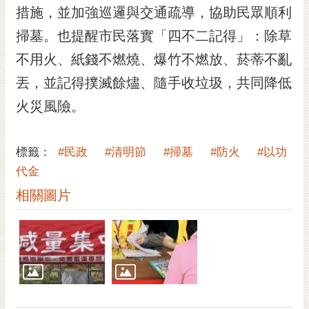
私
措施，並加強巡邏與交通疏導，協助民眾順利
權
及
掃墓。也提醒市民落實「四不二記得」：除草
安
不用火、紙錢不燃燒、爆竹不燃放、菸蒂不亂
全
丟，並記得撲滅餘燼、隨手收垃圾，共同降低
政
策
火災風險。
網
站
標籤：
#民政
#清明節
#掃墓
#防火
#以功
資
代金
料
開
相關圖片
放
宣
告
市
府
交