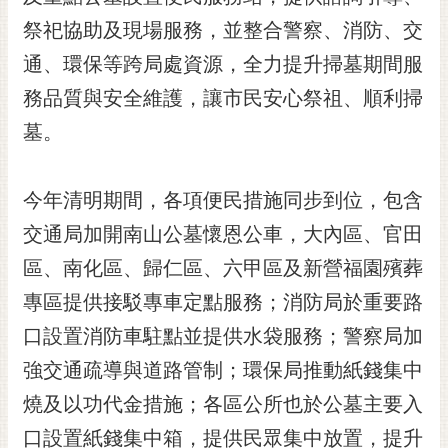
黃
祭祀協助及現場服務，並整合警察、消防、交
偉
通、環保等跨局處資源，全力提升掃墓期間服
哲
務品質與安全維護，讓市民安心祭祖、順利掃
螢
墓。
光
花
泉
今年清明期間，各項便民措施同步到位，包含
桐
交通局加開南山公墓懷恩公車，大內區、官田
花
區、南化區、歸仁區、六甲區及新營福園殯葬
祭
專區提供接駁專車定點服務；消防局於重要路
網
口設置消防車駐點並提供水袋服務；警察局加
站
導
強交通疏導與道路管制；環保局推動紙錢集中
覽
燒及以功代金措施；各區公所也於公墓主要入
訂
口設置紙錢集中箱，提供民眾集中放置，提升
閱