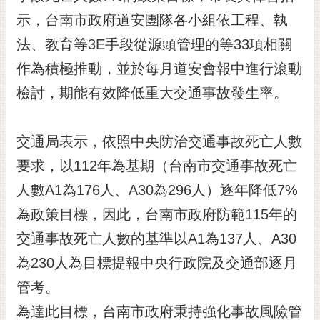
黃
示，台南市政府道安團隊各小組依工程、執
偉
法、教育等3E手段從源頭管理的等33項相關
哲
作為積極推動，並於每月道安會報中進行滾動
螢
檢討，期能有效降低重大交通事故發生率。
光
花
泉
交通局表示，依照中央防治交通事故死亡人數
桐
要求，以112年為基期（台南市交通事故死亡
花
人數A1為176人、A30為296人）逐年降低7%
祭
為政策目標，因此，台南市政府防範115年的
網
交通事故死亡人數的基準以A1為137人、A30
站
導
為230人為目標提報中央行政院及交通部逐月
覽
管考。
訂
為達此目標，台南市政府秉持強化事故風險管
閱