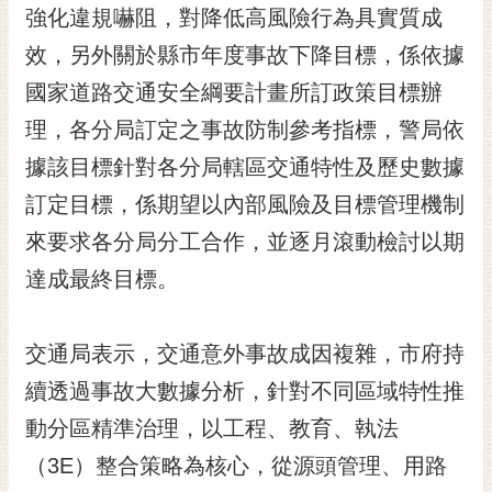
私
強化違規嚇阻，對降低高風險行為具實質成
權
效，另外關於縣市年度事故下降目標，係依據
及
安
國家道路交通安全綱要計畫所訂政策目標辦
全
理，各分局訂定之事故防制參考指標，警局依
政
策
據該目標針對各分局轄區交通特性及歷史數據
網
訂定目標，係期望以內部風險及目標管理機制
站
來要求各分局分工合作，並逐月滾動檢討以期
資
料
達成最終目標。
開
放
宣
交通局表示，交通意外事故成因複雜，市府持
告
續透過事故大數據分析，針對不同區域特性推
市
動分區精準治理，以工程、教育、執法
府
（3E）整合策略為核心，從源頭管理、用路
交