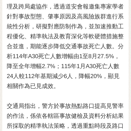
RSS
理及跨局處協作，透過道安會報邀集專家學者
針對事故型態、肇事原因及高風險族群進行系
訂
閱
統性分析，研擬對應防制作為，並加速推動工
電
程優化、精準執法及教育深化等軟硬體措施整
子
報
合並進，期能逐步降低交通事故死亡人數。分
市
析114年A30死亡人數增幅由1至8月27.5%，
民
降至全年增幅2.7%；115年1月A30死亡人數
信
24人較112年基期減少6人，降幅20%，顯見
箱
相關作為已見成效。
English
日
本
交通局指出，警方於事故熱點路口提高見警率
語
的作法，係依各轄區事故健檢及資料分析結果
所採取的精準執法策略，透過重點時段及路口
隱