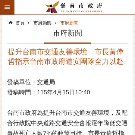
:::
搜
:::
跳到主要內容區塊
尋
:::
進
首頁
市府動態
市府新聞
階
市府新聞
搜
尋
提升台南市交通友善環境 市長黃偉
精彩府城
哲指示台南市政府道安團隊全力以赴
市府動態
發稿單位：交通局
市府團隊
發稿時間：115年4月15日10:40
主題服務
市政資訊
台南市政府為提升台南市交通友善環境，及配
合行政院中央道路交通安全會報逐年降低交通
市民互動
事故死亡人數7%的政策目標，市長黃偉哲指