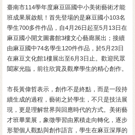
臺南市114學年度麻豆區國中小美術藝術才能
黃
偉
班成果展啟航！首先登場的是麻豆國小103名
哲
學生700多件作品，自4月26日起至5月13日在
螢
麻豆國小開文圖書館3樓文心藝廊展出；接續
光
花
由麻豆國中74名學生120件作品，於5月23日
泉
在麻豆文化館1樓展出至6月3日止。歡迎民眾
桐
闔家光臨，前往欣賞及觀摩學生的精心創作。
花
祭
市長黃偉哲表示，創作不是終點，而是一段持
網
續生成的過程，藝術之於學生，不只是技法展
站
導
現，更是理解世界與回應時代的方式。美術藝
覽
才班畢業展，象徵學習由累積走向轉化，逐步
訂
形塑個人觀點與創作語言，學生在麻豆深厚的
閱