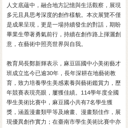
人文底蘊中，融合地方記憶與生活觀察，展現
RSS
多元且具思考深度的創作樣貌。本次展覽不僅
訂
閱
是成果呈現，更是一場持續發生的對話，期盼
電
畢業生帶著勇氣前行，持續在創作路上揮灑創
子
報
意，在藝術中照亮世界與自我。
市
民
教育局長鄭新輝表示，麻豆區國中小美術藝才
信
班成立迄今已逾30年，長年深耕在地藝術教
箱
育，致力培養學生美感素養與藝術鑑賞力，歷
English
年競賽表現亮眼，屢獲佳績。114學年度全國
日
學生美術比賽中，麻豆國小共有7名學生獲
本
語
獎，涵蓋漫畫類甲等及繪畫、漫畫類佳作，展
現優異創作實力；在臺南市學生美術比賽中亦
隱