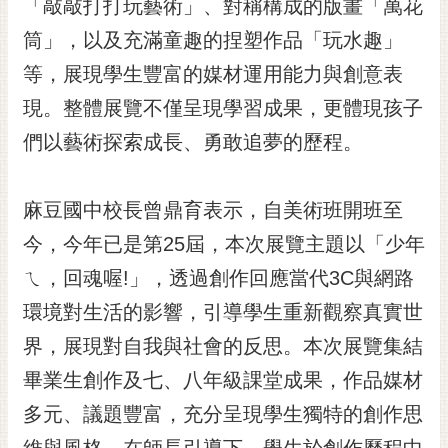
通
「敲敲打打玩藝術」、對稱構成的版畫「萬花
位
筒」，以及充滿童趣的捏塑作品「玩水趣」
置
等，展現學生豐富的媒材運用能力與創意表
現。整體展覽不僅呈現學習成果，更體現孩子
們以藝術探索成長、勇敢追夢的歷程。
麻豆國中校長曾鼎育表示，自美術班開班至
今，今年已是第25屆，本次展覽主題以「少年
ㄟ，回魂喔!」，透過創作回應當代3C與網路
環境對生活的影響，引導學生重新觀察真實世
界，展現對自我與社會的反思。本次展覽集結
畢業生創作及七、八年級課堂成果，作品媒材
多元、議題豐富，充分呈現學生獨特的創作思
維與風格。在師長引導下，學生於創作歷程中