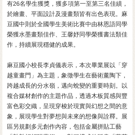
私
有26名學生獲獎，獲多項第一至第三名佳績，
權
於繪畫、平面設計及漫畫類皆有出色表現。麻
及
安
豆國中則於全國學生美術比賽中由林恩語同學
全
榮獲水墨畫類佳作、王馨妤同學榮獲書法類佳
政
策
作，持續展現穩健的成果。
網
站
麻豆國小校長李貞儀表示，本次畢業展以「穿
資
越童畫門」為主題，象徵學生在藝術薰陶下，
料
開
跨越成長的分水嶺，邁向蛻變的重要時刻。以
放
複合媒材創作的主題作品，透過木板質感與豐
宣
告
富色彩交織，呈現穿梭於現實與幻想之間的意
市
象，展現學生對夢想與未來的想像與詮釋。展
府
區另規劃多元創作內容，包括金屬拼貼工藝
交