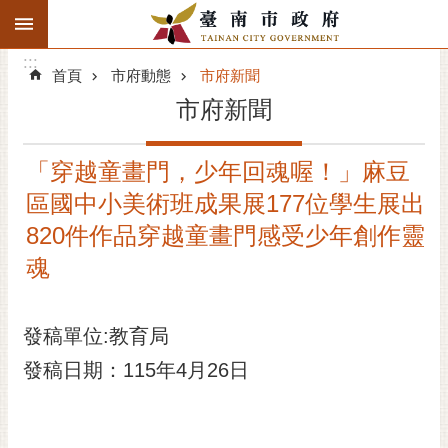
:::
搜
:::
跳到主要內容區塊
尋
:::
進
首頁
市府動態
市府新聞
階
市府新聞
搜
尋
「穿越童畫門，少年回魂喔！」麻豆
精彩府城
區國中小美術班成果展177位學生展出
市府動態
820件作品穿越童畫門感受少年創作靈
魂
市府團隊
主題服務
發稿單位:教育局
發稿日期：115年4月26日
市政資訊
市民互動