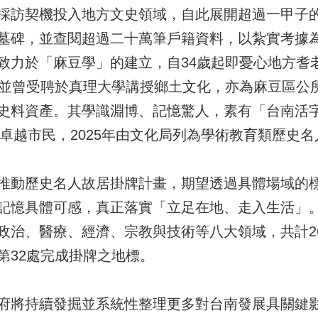
採訪契機投入地方文史領域，自此展開超過一甲子
墓碑，並查閱超過二十萬筆戶籍資料，以紮實考據
致力於「麻豆學」的建立，自34歲起即憂心地方耆
，並曾受聘於真理大學講授鄉土文化，亦為麻豆區公所
史料資產。其學識淵博、記憶驚人，素有「台南活
市卓越市民，2025年由文化局列為學術教育類歷史名
推動歷史名人故居掛牌計畫，期望透過具體場域的
記憶具體可感，真正落實「立足在地、走入生活」
治、醫療、經濟、宗教與技術等八大領域，共計26
第32處完成掛牌之地標。
府將持續發掘並系統性整理更多對台南發展具關鍵