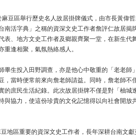
於麻豆區舉行歷史名人故居掛牌儀式，由市長黃偉
台南活字典」之稱的資深文史工作者詹評仁故居揭
代表、地方文史工作者及鄉親齊聚一堂，在新生代
亦重逢相聚，氣氛熱絡感人。
師畢生投入田野調查，亦是他心中敬重的「老老師
豆，當時便常前來向詹老師請益。同時，詹老師不
實的庶民生活紀錄。此次故居掛牌不僅是對「柚城
持與協力，使這份珍貴的文化記憶得以向社會開放
）為麻豆地區重要的資深文史工作者，長年深耕台南文