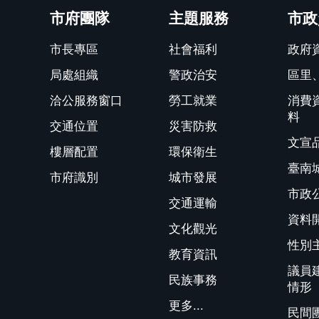
市府團隊
主題服務
市政
市長專區
社會福利
政府
局處組織
警政治安
區里
洽公服務窗口
勞工就業
消費
料
交通位置
災害防救
文宣
樓層配置
環保衛生
臺南
市府識別
城市發展
市政
交通運輸
資料
文化觀光
性別
教育資訊
議員
民族事務
情形
更多...
民間