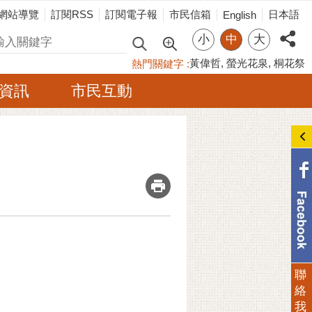
網站導覽
訂閱RSS
訂閱電子報
市民信箱
日本語
English
小
中
大
尋
黃偉哲
螢光花泉
桐花祭
熱門關鍵字
資訊
市民互動
_
聯
絡
我