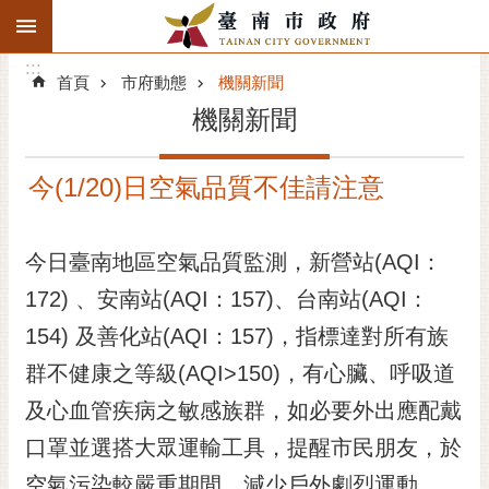
:::
搜
:::
跳到主要內容區塊
尋
:::
進
首頁
市府動態
機關新聞
階
機關新聞
搜
尋
今(1/20)日空氣品質不佳請注意
精彩府城
市府動態
今日臺南地區空氣品質監測，新營站(AQI：
172) 、安南站(AQI：157)、台南站(AQI：
市府團隊
154) 及善化站(AQI：157)，指標達對所有族
主題服務
群不健康之等級(AQI>150)，有心臟、呼吸道
市政資訊
及心血管疾病之敏感族群，如必要外出應配戴
口罩並選搭大眾運輸工具，提醒市民朋友，於
市民互動
空氣污染較嚴重期間，減少戶外劇烈運動。