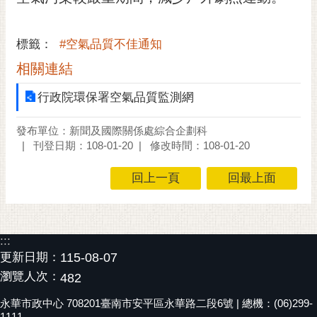
黃
偉
標籤：
#空氣品質不佳通知
哲
相關連結
螢
光
行政院環保署空氣品質監測網
花
泉
發布單位：新聞及國際關係處綜合企劃科
刊登日期：108-01-20
修改時間：108-01-20
桐
花
回上一頁
回最上面
祭
網
站
:::
導
更新日期：
115-08-07
覽
瀏覽人次：
482
訂
永華市政中心 708201臺南市安平區永華路二段6號 | 總機：(06)299-
閱
1111