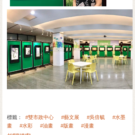
標籤：
#雙市政中心
#藝文展
#吳倍毓
#水墨
畫
#水彩
#油畫
#版畫
#漫畫