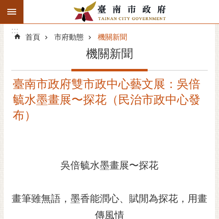
:::
搜
:::
跳到主要內容區塊
尋
:::
進
首頁
市府動態
機關新聞
階
機關新聞
搜
尋
臺南市政府雙市政中心藝文展：吳倍
精彩府城
毓水墨畫展〜探花（民治市政中心發
市府動態
布）
市府團隊
主題服務
吳倍毓水墨畫展〜探花
市政資訊
畫筆雖無語，墨香能潤心、賦閒為探花，用畫
市民互動
傳風情