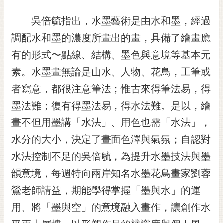
通
位
吳倍毓指出，水墨藝術是由水和墨，經過
置
調配水和墨的濃度所畫出的畫，具備了繪畫應
有的形式〜點線、結構、墨色與意境等基本元
素。水墨畫無論是山水、人物、花鳥，工筆或
者寫意，都很注意筆法；惟古來得筆法易，得
墨法難；復有得墨法易，得水法難。是以，繪
畫不但用墨講「水法」、用色也需「水法」，
水分的大小，決定了畫面色澤與氣氛；自認對
水法控制不足的吳倍毓，為提升水墨技法與墨
韻意境，每週特向兩岸知名水墨花鳥畫家劉蓉
鶯老師請益，期能學得掌握「墨與水」的運
用、將「墨與空」的意境融入畫作，讓創作水