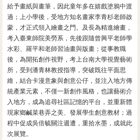
給予畫紙與畫筆，因此童年多在嬉戲塗鴉中渡
RSS
過；上小學後，受地方知名畫家李青杉老師啟
訂
閱
蒙，才正式領入繪畫之門。及長為精進繪畫，
電
考入臺東師院美勞系，先後跟隨曾興平老師學
子
報
水彩、羅平和老師習油畫與版畫；從事教職
後，為開拓創作視野，考上台南大學視覺藝術
市
民
所，受到潘青林教授指導，突破既往平面思
信
維，結合卡漫意象與創意公仔，並注入地方傳
箱
統產業元素，不僅一新創作風格，也讓藝術介
English
入地方，成為追尋社區記憶的平台，並重新體
日
現家鄉鹹菜巷弄之美、發展學生創意教材；過
本
語
程中促成吳倍毓關注週遭，重拾水墨，成就此
次展覽。
隱