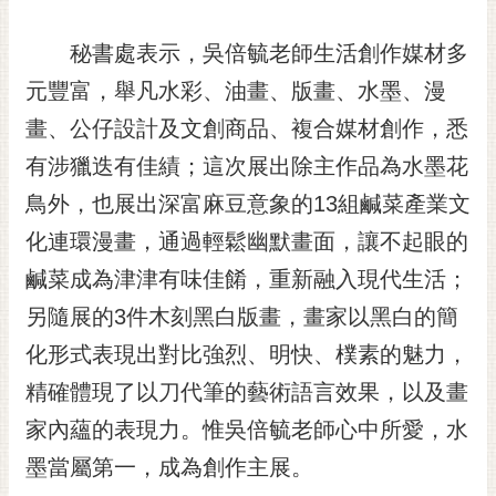
私
權
秘書處表示，吳倍毓老師生活創作媒材多
及
安
元豐富，舉凡水彩、油畫、版畫、水墨、漫
全
畫、公仔設計及文創商品、複合媒材創作，悉
政
策
有涉獵迭有佳績；這次展出除主作品為水墨花
網
鳥外，也展出深富麻豆意象的13組鹹菜產業文
站
化連環漫畫，通過輕鬆幽默畫面，讓不起眼的
資
鹹菜成為津津有味佳餚，重新融入現代生活；
料
開
另隨展的3件木刻黑白版畫，畫家以黑白的簡
放
化形式表現出對比強烈、明快、樸素的魅力，
宣
告
精確體現了以刀代筆的藝術語言效果，以及畫
市
家內蘊的表現力。惟吳倍毓老師心中所愛，水
府
墨當屬第一，成為創作主展。
交