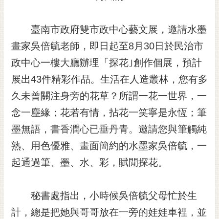
黃
偉
臺南市政府雙市政中心藝文展，邀請水墨
哲
畫家吳倍毓老師，即日起至8月30日於民治市
螢
政中心一樓大廳辦理「探花｣創作個展，預計
光
花
展出43件精彩作品。生活在人造叢林，您有多
泉
久未曾關注身旁的花草？所謂一花一世界，一
桐
念一塵緣；花若有情，拈花一笑寧是永恆；筆
花
墨無語，書香潤心已垂丹青。邀請您與筆觸純
祭
熟、用色優雅、畫面簡約的水墨家吳倍毓，一
網
起通過筆、墨、水、彩，賦閒探花。
站
導
覽
秘書處指出，小時候吳倍毓父母忙於生
訂
計，總是把她與哥哥放在一旁的娃娃車裡，並
閱