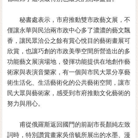
黃
偉
秘書處表示，市府推動雙市政藝文展，不
哲
僅讓永華與民治兩市政中心多了濃濃的藝文飄
螢
香，讓民眾洽公之餘有賞心悅目的藝術畫展可
光
花
欣賞，也讓巧創的市政美學空間所營造出的多
泉
功能藝文展演場地，發揮功能提供在地創作藝
桐
術家與表演音樂家，有一個與市民大眾分享藝
花
術生活化、生活藝術化的公共藝術空間，讓市
祭
民大眾與藝術家，感受到市府推動文化藝術的
網
努力與用心。
站
導
覽
甫從俄羅斯返回國門的前副市長顏純左致
訂
詞時，特別讚賞畫家吳倍毓所展出的水墨、漫
閱