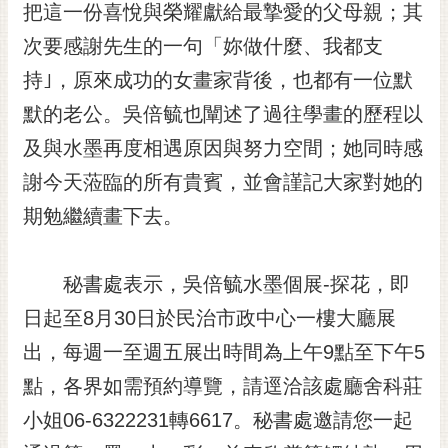
通
把這一份喜悅與榮耀獻給最摯愛的父母親；其
位
次要感謝先生的一句「妳做什麼、我都支
置
持｣，原來成功的女畫家背後，也都有一位默
默的老公。吳倍毓也闡述了過往學畫的歷程以
及與水墨再度相遇原因與努力空間；她同時感
謝今天蒞臨的所有貴賓，並會謹記大家對她的
期勉繼續畫下去。
秘書處表示，吳倍毓水墨個展-探花，即
日起至8月30日於民治市政中心一樓大廳展
出，每週一至週五展出時間為上午9點至下午5
點，各界如需預約導覽，請逕洽該處廳舍科莊
小姐06-6322231轉6617。秘書處邀請您一起