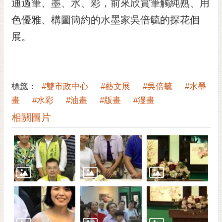
通過筆、墨、水、彩，前來欣賞筆觸純熟、用
色優雅、構圖簡約的水墨家吳倍毓的探花個
展。
標籤：
#雙市政中心
#藝文展
#吳倍毓
#水墨
畫
#水彩
#油畫
#版畫
#漫畫
相關圖片