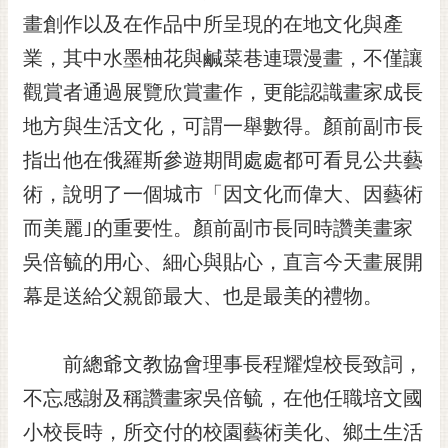
RSS
畫創作以及在作品中所呈現的在地文化與產
業，其中水墨柚花與鹹菜巷連環漫畫，不僅讓
訂
閱
觀賞者通過展覽欣賞畫作，更能認識畫家成長
電
地方與生活文化，可謂一舉數得。顏前副市長
子
報
指出他在俄羅斯參遊期間處處都可看見公共藝
市
術，說明了一個城市「因文化而偉大、因藝術
民
而美麗｣的重要性。顏前副市長同時讚美畫家
信
箱
吳倍毓的用心、細心與貼心，直言今天畫展開
幕是送給父親節最大、也是最美的禮物。
English
日
本
前總爺文教協會理事長程耀煌校長致詞，
語
不忘感謝及稱讚畫家吳倍毓，在他任職培文國
隱
小校長時，所交付的校園藝術美化、鄉土生活