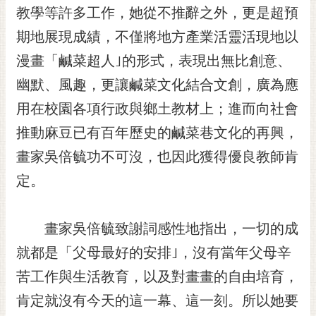
私
教學等許多工作，她從不推辭之外，更是超預
權
及
期地展現成績，不僅將地方產業活靈活現地以
安
漫畫「鹹菜超人｣的形式，表現出無比創意、
全
幽默、風趣，更讓鹹菜文化結合文創，廣為應
政
策
用在校園各項行政與鄉土教材上；進而向社會
網
推動麻豆已有百年歷史的鹹菜巷文化的再興，
站
畫家吳倍毓功不可沒，也因此獲得優良教師肯
資
料
定。
開
放
宣
畫家吳倍毓致謝詞感性地指出，一切的成
告
就都是「父母最好的安排｣，沒有當年父母辛
市
苦工作與生活教育，以及對畫畫的自由培育，
府
肯定就沒有今天的這一幕、這一刻。所以她要
交