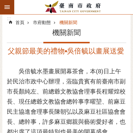
:::
搜
:::
跳到主要內容區塊
尋
:::
進
首頁
市府動態
機關新聞
階
機關新聞
搜
尋
父親節最美的禮物•吳倍毓以畫展送愛
精彩府城
市府動態
吳倍毓水墨畫展開幕茶會，本(8)日上午
於民治市政中心辦理，蒞臨貴賓有前臺南市副
市府團隊
市長顏純左、前總爺文教協會理事長程耀煌校
主題服務
長、現任總爺文教協會總幹事李曜堃、前麻豆
市政資訊
民主協進會理事長陳朝弘以及麻豆社區協會會
長、總幹事，許多麻豆鄉親與藝術愛好者，也
市民互動
都出席了這項最特別也最美的開幕盛會。