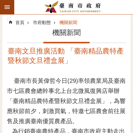
:::
搜
:::
跳到主要內容區塊
尋
:::
進
首頁
市府動態
機關新聞
階
機關新聞
搜
尋
臺南文旦推廣活動 「臺南精品農特產
精彩府城
暨秋節文旦禮盒展」
市府動態
臺南市長黃偉哲今日(29)率領農業局及臺南
市府團隊
市七區農會總幹事北上台北微風復興店舉辦
主題服務
「臺南精品農特產暨秋節文旦禮盒展」，為響
市政資訊
應秋節前夕，刺激買氣，特邀七區農會前往展
售及推廣臺南優質農產品。
市民互動
為行銷臺南農特產品，臺南市政府主動走出