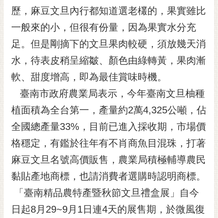
RSS
歷，麻豆文旦內行都知道選老欉的，果實雖比
一般來的小，但很有份量，因為果實水分充
訂
閱
足。但是剛摘下的文旦果肉較硬，須放幾天消
電
水，待表皮稍呈縮皺、顏色由綠轉黃，果肉漸
子
報
軟、甜度增高，即為最佳賞味時機。
市
臺南市政府農業局表示，今年臺南文旦柚種
民
植面積為全台第一，產量約2萬4,325公噸，佔
信
全國總產量33%，目前已進入採收期，市場價
箱
格穩定，有鑑於往年有不肖商魚目混珠，打著
English
麻豆文旦名號高價販售，農業局積極輔導農民
日
本
黏貼產地商標，也請消費者選購時認明商標。
語
「臺南精品農特產暨秋節文旦禮盒展」自今
日起8月29~9月1日連4天的展售期，於微風復
隱