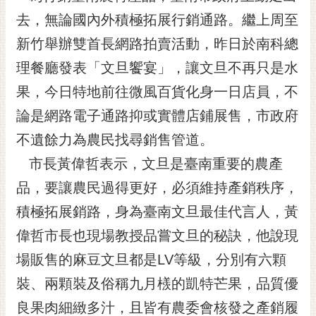
黃
去，無論國內外積極拓展行銷通路。繼上周至
偉
新竹舉辦雙首長網路拍賣活動，昨日於南科總
哲
理餐廳發表「文旦饗宴」，讓文旦不再只是水
螢
果，今日特地前往微風百貨化身一日店員，不
光
花
論是網路電子通路抑或實體店鋪展售，市政府
泉
不遺餘力為農民找尋銷售管道。
桐
市長黃偉哲表示，文旦是臺南重要的農產
花
品，要讓農民過得更好，必須維持產銷秩序，
祭
積極拓展銷路，身為臺南文旦最佳代言人，黃
網
偉哲市長也現場教授品嘗文旦的秘訣，他說現
站
導
場販售的麻豆文旦都是LV等級，分別有六顆
覽
裝、兩顆裝及俗稱九月檨的凱特芒果，品質優
訂
良果肉細緻多汁，且皆有農委會核發之產銷履
閱