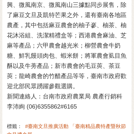
私
興、微風南京、微風南山三據點同步展售，除
權
了麻豆文旦及凱特芒果之外，還有臺南各地區
及
安
農產，其中包括麻豆農會的柚子嵾、柚茶、柚
全
花沐浴組、洗潔精禮盒等；西港農會麻油、芝
政
策
麻等產品；六甲農會越光米；柳營農會牛奶
網
糖、鮮乳饅頭肉包、蝦米餅；將軍農會虱目魚
站
酥以及牛蒡產品；新市農會的毛豆莢、茶豆
資
料
莢；龍崎農會的竹醋產品等等，臺南市政府歡
開
迎北部民眾踴躍參觀選購。
放
宣
新聞連絡人：台南市政府農業局 農產行銷科
告
李沛絢 (06)6355862#6165
市
府
標籤：
#臺南文旦推廣活動 「臺南精品農特產暨秋節
交