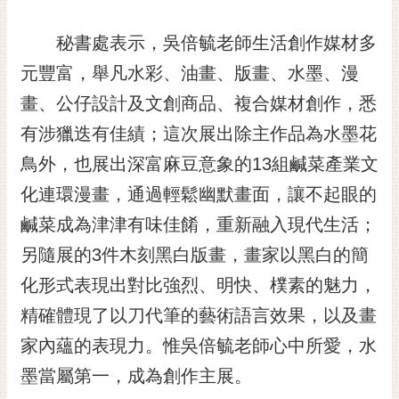
私
權
秘書處表示，吳倍毓老師生活創作媒材多
及
安
元豐富，舉凡水彩、油畫、版畫、水墨、漫
全
畫、公仔設計及文創商品、複合媒材創作，悉
政
策
有涉獵迭有佳績；這次展出除主作品為水墨花
網
鳥外，也展出深富麻豆意象的13組鹹菜產業文
站
化連環漫畫，通過輕鬆幽默畫面，讓不起眼的
資
鹹菜成為津津有味佳餚，重新融入現代生活；
料
開
另隨展的3件木刻黑白版畫，畫家以黑白的簡
放
化形式表現出對比強烈、明快、樸素的魅力，
宣
告
精確體現了以刀代筆的藝術語言效果，以及畫
市
家內蘊的表現力。惟吳倍毓老師心中所愛，水
府
墨當屬第一，成為創作主展。
交