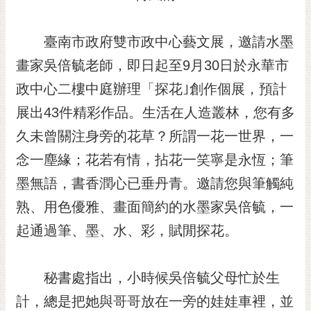
黃
偉
臺南市政府雙市政中心藝文展，邀請水墨
哲
畫家吳倍毓老師，即日起至9月30日於永華市
螢
政中心二樓中庭辦理「探花｣創作個展，預計
光
花
展出43件精彩作品。生活在人造叢林，您有多
泉
久未曾關注身旁的花草？所謂一花一世界，一
桐
念一塵緣；花若有情，拈花一笑寧是永恆；筆
花
墨無語，書香潤心已垂丹青。邀請您與筆觸純
祭
熟、用色優雅、畫面簡約的水墨家吳倍毓，一
網
起通過筆、墨、水、彩，賦閒探花。
站
導
覽
秘書處指出，小時候吳倍毓父母忙於生
訂
計，總是把她與哥哥放在一旁的娃娃車裡，並
閱