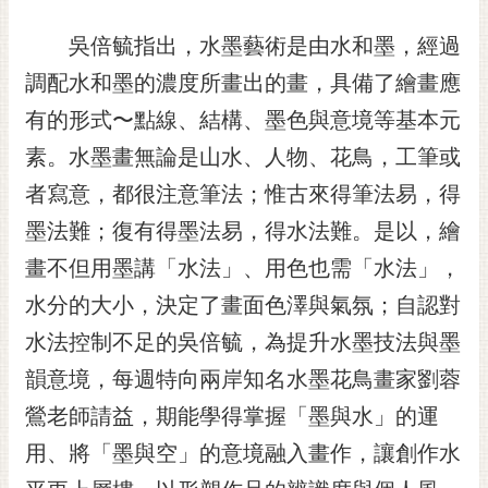
通
位
吳倍毓指出，水墨藝術是由水和墨，經過
置
調配水和墨的濃度所畫出的畫，具備了繪畫應
有的形式〜點線、結構、墨色與意境等基本元
素。水墨畫無論是山水、人物、花鳥，工筆或
者寫意，都很注意筆法；惟古來得筆法易，得
墨法難；復有得墨法易，得水法難。是以，繪
畫不但用墨講「水法」、用色也需「水法」，
水分的大小，決定了畫面色澤與氣氛；自認對
水法控制不足的吳倍毓，為提升水墨技法與墨
韻意境，每週特向兩岸知名水墨花鳥畫家劉蓉
鶯老師請益，期能學得掌握「墨與水」的運
用、將「墨與空」的意境融入畫作，讓創作水