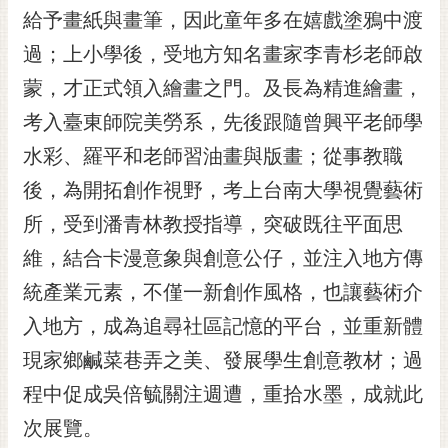
給予畫紙與畫筆，因此童年多在嬉戲塗鴉中渡
RSS
過；上小學後，受地方知名畫家李青杉老師啟
訂
閱
蒙，才正式領入繪畫之門。及長為精進繪畫，
電
考入臺東師院美勞系，先後跟隨曾興平老師學
子
報
水彩、羅平和老師習油畫與版畫；從事教職
後，為開拓創作視野，考上台南大學視覺藝術
市
民
所，受到潘青林教授指導，突破既往平面思
信
維，結合卡漫意象與創意公仔，並注入地方傳
箱
統產業元素，不僅一新創作風格，也讓藝術介
English
入地方，成為追尋社區記憶的平台，並重新體
日
現家鄉鹹菜巷弄之美、發展學生創意教材；過
本
語
程中促成吳倍毓關注週遭，重拾水墨，成就此
次展覽。
隱