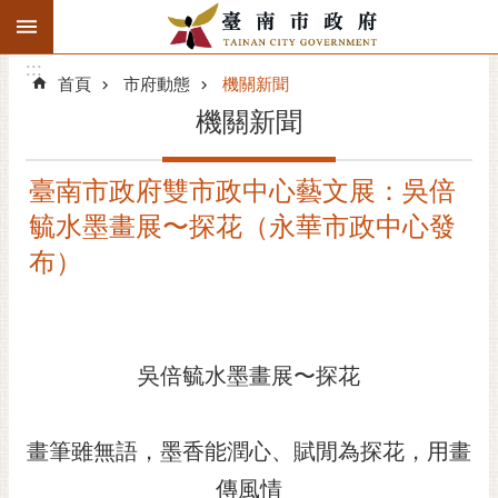
:::
搜
:::
跳到主要內容區塊
尋
:::
進
首頁
市府動態
機關新聞
階
機關新聞
搜
尋
臺南市政府雙市政中心藝文展：吳倍
精彩府城
毓水墨畫展〜探花（永華市政中心發
市府動態
布）
市府團隊
主題服務
吳倍毓水墨畫展〜探花
市政資訊
畫筆雖無語，墨香能潤心、賦閒為探花，用畫
市民互動
傳風情