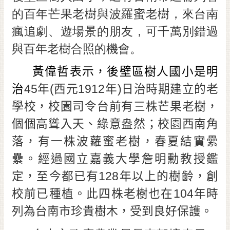
的百年芒果老樹與波羅蜜老樹，來台南
黃
偉
瘋追劇、遊場景的朋友，可千萬別錯過
哲
與百年老樹合照的機會。
螢
光
黃偉哲表示，後壁區樹人國小是明
花
治
45
年
(
西元
1912
年
)
日治時期建立的老
泉
學校，校園司令台前有三株芒果老樹，
桐
個個高聳入天、綠意盎然；校園西南角
花
祭
落，有一株波蘿蜜老樹，春夏結實纍
纍。經過國立嘉義大學詹明勳教授鑑
網
站
定，至今都已有
128
年以上的樹齡，創
導
校前已種植。此四株老樹也在
104
年時
覽
列為台南市珍貴樹木，受到良好保護。
訂
閱