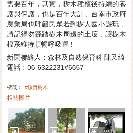
私
需要百年，其實，樹木種植後持續的養
權
護與保護，也是百年大計。台南市政府
及
安
農業局也呼籲民眾若到樹人國小遊玩，
全
請記得勿踩踏樹木周邊的土壤，讓樹木
政
策
根系維持順暢呼吸喔！
網
新聞聯絡人：森林及自然保育科 陳又綺
站
電話：
06-6322231#6657
資
料
開
標籤：
#珍貴樹木
放
宣
相關圖片
告
市
府
交