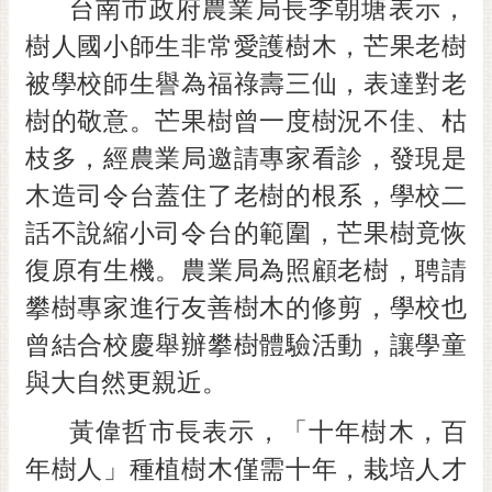
台南市政府農業局長李朝塘表示，
RSS
樹人國小師生非常愛護樹木，芒果老樹
訂
被學校師生譽為福祿壽三仙，表達對老
閱
電
樹的敬意。芒果樹曾一度樹況不佳、枯
子
枝多，經農業局邀請專家看診，發現是
報
木造司令台蓋住了老樹的根系，學校二
市
話不說縮小司令台的範圍，芒果樹竟恢
民
信
復原有生機。農業局為照顧老樹，聘請
箱
攀樹專家進行友善樹木的修剪，學校也
English
曾結合校慶舉辦攀樹體驗活動，讓學童
日
與大自然更親近。
本
語
黃偉哲市長表示，「十年樹木，百
年樹人」種植樹木僅需十年，栽培人才
隱