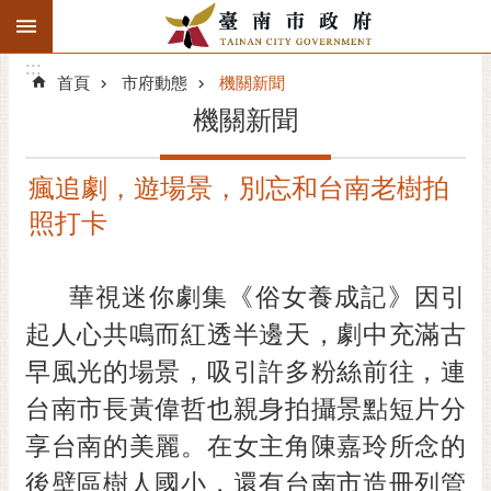
:::
搜
:::
跳到主要內容區塊
尋
:::
進
首頁
市府動態
機關新聞
階
機關新聞
搜
尋
瘋追劇，遊場景，別忘和台南老樹拍
精彩府城
照打卡
市府動態
華視迷你劇集《俗女養成記》因引
市府團隊
起人心共鳴而紅透半邊天，劇中充滿古
主題服務
早風光的場景，吸引許多粉絲前往，連
台南市長黃偉哲也親身拍攝景點短片分
市政資訊
享台南的美麗。在女主角陳嘉玲所念的
市民互動
後壁區樹人國小，還有台南市造冊列管