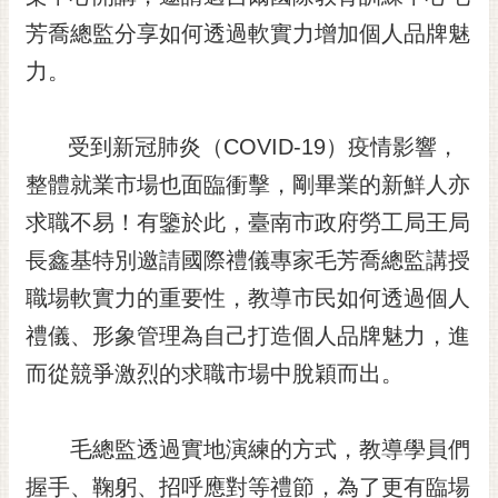
黃
芳喬總監分享如何透過軟實力增加個人品牌魅
偉
力。
哲
螢
受到新冠肺炎（COVID-19）疫情影響，
光
花
整體就業市場也面臨衝擊，剛畢業的新鮮人亦
泉
求職不易！有鑒於此，臺南市政府勞工局王局
桐
長鑫基特別邀請國際禮儀專家毛芳喬總監講授
花
職場軟實力的重要性，教導市民如何透過個人
祭
禮儀、形象管理為自己打造個人品牌魅力，進
網
而從競爭激烈的求職市場中脫穎而出。
站
導
覽
毛總監透過實地演練的方式，教導學員們
訂
握手、鞠躬、招呼應對等禮節，為了更有臨場
閱