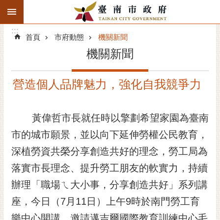
:::
搜
:::
跳到主要內容區塊
尋
:::
進
首頁
市府動態
機關新聞
階
機關新聞
搜
尋
營造個人品牌魅力，強化自我競爭力
精彩府城
市府動態
黃偉哲市長就任時以擎劃希望家園為臺南
市的城市願景，並以向下延伸勞權公民教育，
市府團隊
深植勞資共榮分享創造共好的理念，勞工局為
主題服務
落實市長理念、提升勞工朋友的軟實力，持續
市政資訊
辦理「職場ㄟ大小事，分享創造共好」系列講
座，今日（7月11日）上午9時於南門勞工育
市民互動
樂中心開講，邀請邁吉爾國際教育訓練中心毛