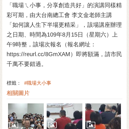
私
「職場ㄟ小事，分享創造共好」的演講同樣精
權
及
彩可期，由大台南總工會 李文金老師主講
安
「如何讓人生下半場更精采」，該場講座辦理
全
之日期、時間為109年8月15日（星期六）上
政
策
午9時整，該場次報名（報名網址：
網
https://reurl.cc/8GmXAM）即將額滿，請市民
站
千萬不要錯過。
資
料
開
標籤：
#職場大小事
放
宣
相關圖片
告
市
府
交