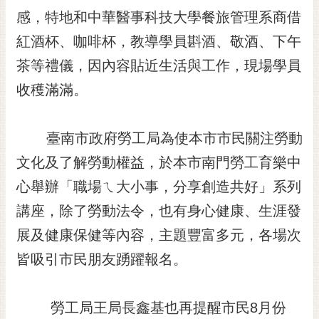
RSS
感，特地和中華醫事科技大學餐旅管理系商借
紅酒杯、咖啡杯，教導學員斟酒、敬酒、下午
訂
閱
茶等禮儀，因內容貼近生活與工作，現場學員
電
收穫滿滿。
子
報
市
臺南市政府勞工局為使本市市民關注勞動
民
文化及了解勞動權益，於本市南門勞工育樂中
信
箱
心舉辦「職場ㄟ大小事，分享創造共好」系列
講座，除了勞動法令，也有身心健康、生涯發
English
展及健康保健等內容，主題豐富多元，各場次
日
本
皆吸引市民朋友踴躍報名。
語
隱
勞工局王局長鑫基也再提醒市民8月份