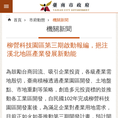
:::
搜
:::
跳到主要內容區塊
尋
:::
進
首頁
市府動態
機關新聞
階
機關新聞
搜
尋
柳營科技園區第三期啟動報編，挹注
精彩府城
溪北地區產業發展新動能
市府動態
為鼓勵台商回流、吸引企業投資，各級產業需
市府團隊
地殷切，臺南積極透過產業園區開發、土地盤
主題服務
點、市地重劃等策略，創造多元投資標的並推
市政資訊
動各工業區開發，自民國102年完成柳營科技
園區開發案後，為滿足企業對產業用地需求，
市民互動
目前正如火如荼推動第三期開發計畫，預計開