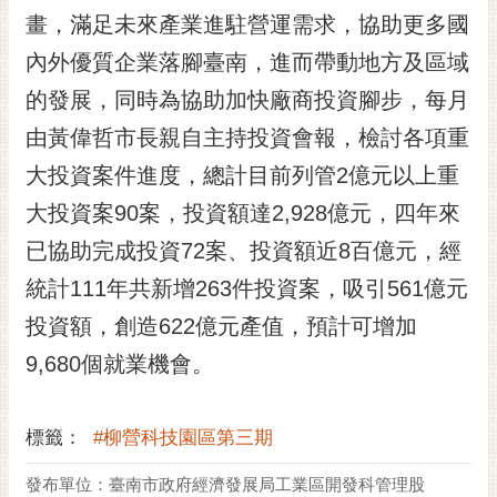
RSS
畫，滿足未來產業進駐營運需求，協助更多國
內外優質企業落腳臺南，進而帶動地方及區域
訂
閱
的發展，同時為協助加快廠商投資腳步，每月
電
由黃偉哲市長親自主持投資會報，檢討各項重
子
報
大投資案件進度，總計目前列管2億元以上重
市
大投資案90案，投資額達2,928億元，四年來
民
已協助完成投資72案、投資額近8百億元，經
信
統計111年共新增263件投資案，吸引561億元
箱
投資額，創造622億元產值，預計可增加
English
9,680個就業機會。
日
本
語
標籤：
#柳營科技園區第三期
隱
發布單位：臺南市政府經濟發展局工業區開發科管理股