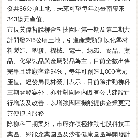
黃
發共86公頃土地，未來可望每年為臺南帶來
偉
343億元產值。
哲
市長黃偉哲說柳營科技園區第一期及第二期共
螢
計開發245公頃土地，引進產業類別以化學材
光
花
料製造、塑膠、機械、電子、紡織、食品、藥
泉
品、化學製品與金屬製品為主，目前全數出售
桐
完畢且建廠率達94%，每年可創造1,000億元
花
產值。經發局長林榮川表示，目前除推動柳科
祭
三期開發案外，亦針對園區內既有公共建設進
網
行增設及改善，以增強園區機能提供企業更完
站
導
善便捷的服務。
覽
除柳科三期案外，市府亦積極推動七股科技工
訂
業區、綠能產業園區及沙崙健康園區等開發計
閱