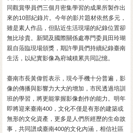
同觀賞學員們三個月密集學習的成果所製作出
黃
偉
來的10部紀錄片。今年的影片題材依然多元，
哲
雖是素人作品，但貼近生活現場的紀錄位置卻
螢
無比珍貴。新聞及國際關係處專門委員田玲瑚
光
花
親自蒞臨現場頒獎，期許學員們持續紀錄臺南
泉
生活，以紀實影像為府城積累共同記憶。
桐
花
臺南市長黃偉哲表示，現今手機十分普遍，影
祭
像的傳播與影響力大大的增加，市民透過培訓
網
班的學習，將更能掌握影像創作的能力。明年
站
導
即將迎來臺南400，文化不僅是有形的建築或
覽
無形的文化資產，更多是人們所經歷的生命故
訂
事，共同譜成臺南400的文化內涵，相信社區
閱