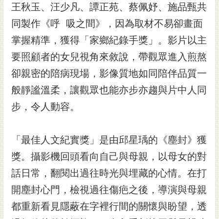
私
王秋玉、汪少凡、譚正苑、蔡佩妤、施品甄共
權
同製作《呼 吸之間》，因為取材不易卻畫面
及
安
掌握精準，獲得「家鄉紀錄手獎」。影片以主
全
要照顧者的女兒視角來敘說，帶觀眾進入煎熬
政
策
卻親密的陪病現場，影像質地如同陪伴品質一
網
般靜謐溫柔，讓觀眾也能亦步亦趨與片中人同
站
步，令人動容。
資
料
開
「最佳人文紀實獎」是由邱星瑀的《塵封》獲
放
獎。攝影機回頭看向自己與母親，以母女的對
宣
告
話日常，翻閱出過往時光與埋藏的心情。在打
市
開塵封心門，檢視過往傷疤之後，導演與母親
府
都重新看見隱蔽在字裡行間的關懷與盼望，透
交