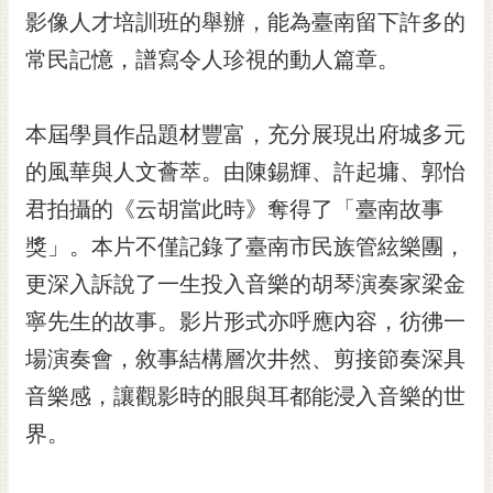
影像人才培訓班的舉辦，能為臺南留下許多的
RSS
常民記憶，譜寫令人珍視的動人篇章。
訂
閱
電
本屆學員作品題材豐富，充分展現出府城多元
子
報
的風華與人文薈萃。由陳錫輝、許起墉、郭怡
君拍攝的《云胡當此時》奪得了「臺南故事
市
民
獎」。本片不僅記錄了臺南市民族管絃樂團，
信
更深入訴說了一生投入音樂的胡琴演奏家梁金
箱
寧先生的故事。影片形式亦呼應內容，彷彿一
English
場演奏會，敘事結構層次井然、剪接節奏深具
日
音樂感，讓觀影時的眼與耳都能浸入音樂的世
本
語
界。
隱