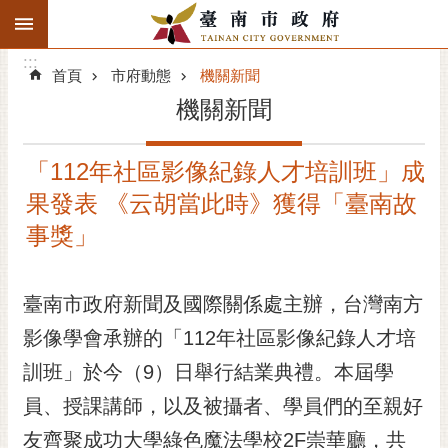
:::
搜
:::
跳到主要內容區塊
尋
:::
進
首頁
市府動態
機關新聞
階
機關新聞
搜
尋
「112年社區影像紀錄人才培訓班」成
精彩府城
果發表 《云胡當此時》獲得「臺南故
市府動態
事獎」
市府團隊
臺南市政府新聞及國際關係處主辦，台灣南方
主題服務
影像學會承辦的「112年社區影像紀錄人才培
訓班」於今（9）日舉行結業典禮。本屆學
市政資訊
員、授課講師，以及被攝者、學員們的至親好
市民互動
友齊聚成功大學綠色魔法學校2F崇華廳，共