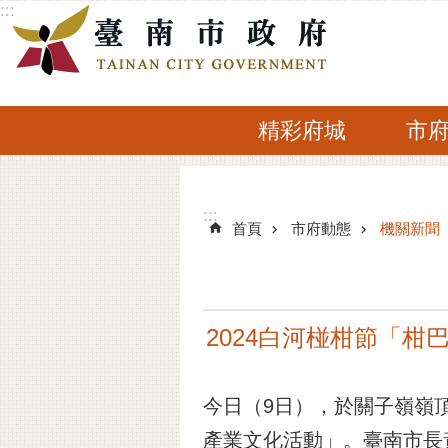
:::
跳到主要內容區塊
精彩府城
市
:::
:::
首頁
市府動態
機關新聞
2024白河椪柑節「
今日（9日），於關子嶺嶺頂
產業文化活動」。臺南市長