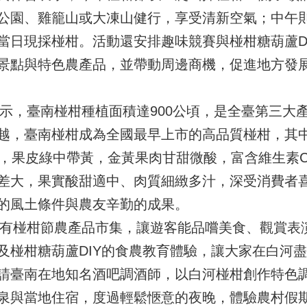
公園、雞籠山或大凍山健行，享受清新空氣；中午
當日現採椪柑。活動還安排趣味競賽與椪柑糖葫蘆D
景點與特色農產品，並帶動周邊商機，促進地方發
，臺南椪柑種植面積達900公頃，是全臺第三大
越，臺南椪柑成為全國最早上市的高品質椪柑，其中白
期，果皮綠中帶黃，金黃果肉甘甜微酸，富含維生素
差大，果實酸甜適中、肉質細緻多汁，深受消費者喜
的風土條件與農友辛勤的成果。
有椪柑節農產品市集，讓遊客能品嚐美食、觀賞表
及椪柑糖葫蘆DIY的食農教育體驗，讓大家在白河
請臺南在地知名酒吧調酒師，以白河椪柑創作特色
泉與當地住宿，度過輕鬆愜意的夜晚，體驗農村假