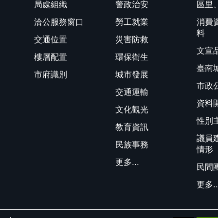
局處組織
警政治安
區里
洽公服務窗口
勞工就業
消費
料
交通位置
災害防救
文宣
樓層配置
環保衛生
臺南
市府識別
城市發展
市政
交通運輸
資料
文化觀光
性別
教育資訊
議員
民族事務
情形
更多...
民間
更多..