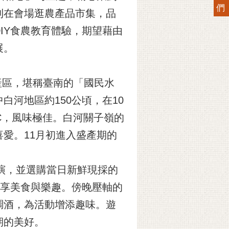
們
則在會場逛農產品市集，品
IY食農教育體驗，期望藉由
展。
產區，堪稱臺南的「國民水
河地區約150公頃，在10
C，風味極佳。白河關子嶺的
愛。11月初進入盛產期的
演，並選購當日新鮮現採的
盡享美食與樂趣。傍晚壓軸的
調酒，為活動增添趣味。遊
期的美好。