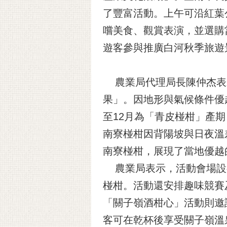
了豐富活動。上午可沿紅葉
嚐美食、觀賞表演，並選購
遊客參與推廣白河秋季旅遊
農業局代理局長陳仲杰表示
果」。因地形與氣候條件優
至12月為「青皮椪柑」產
南寮椪柑因背陽坡與日夜溫
南寮椪柑，展現了當地優越
農業局表示，活動會場設
椪柑。活動還安排趣味競賽
「關子嶺酒柑心」活動則邀
客可在乾杯後享受關子嶺溫