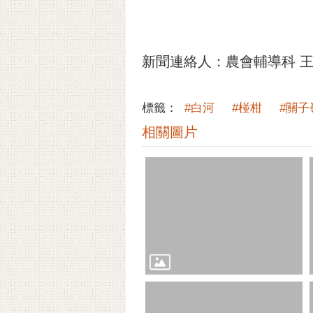
新聞連絡人：農會輔導科 王仁志科
標籤：
#白河
#椪柑
#關子
相關圖片