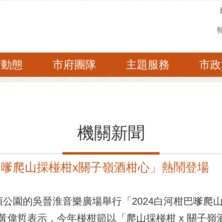
搜
府動態
市府團隊
主題服務
市政
機關新聞
柑巴嗲爬山採椪柑x關子嶺酒柑心」熱鬧登場
公園的吳晉淮音樂廣場舉行「2024白河柑巴嗲爬山
黃偉哲表示，今年椪柑節以「爬山採椪柑 x 關子嶺