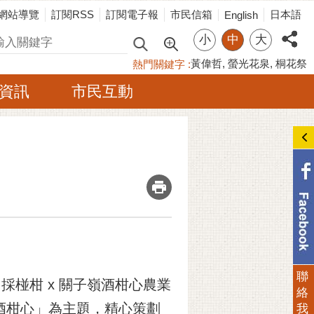
網站導覽
訂閱RSS
訂閱電子報
市民信箱
日本語
English
小
中
大
尋
黃偉哲
螢光花泉
桐花祭
熱門關鍵字
資訊
市民互動
_
聯
採椪柑 x 關子嶺酒柑心農業
絡
酒柑心」為主題，精心策劃
我