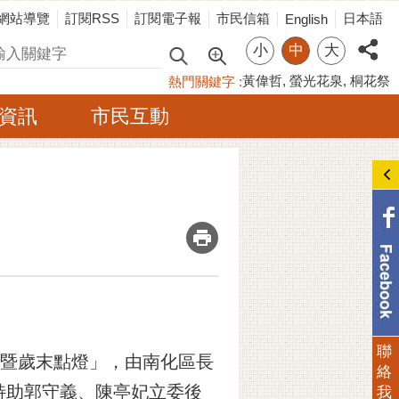
網站導覽
訂閱RSS
訂閱電子報
市民信箱
日本語
English
小
中
大
尋
黃偉哲
螢光花泉
桐花祭
熱門關鍵字
資訊
市民互動
_
聯
納福暨歲末點燈」，由南化區長
絡
特助郭守義、陳亭妃立委後
我