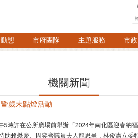
搜
府動態
市府團隊
主題服務
市政
機關新聞
福暨歲末點燈活動
)下午5時許在公所廣場前舉辦「2024年南化區迎春
特助賴懋慶、周奕齊議員夫人龍思呈，林俊憲立委