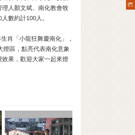
們
管理人顏文斌、南化教會牧
人數約計100人。
來年生肖「小龍狂舞慶南化」，
大燈區，點亮代表南化意象
覺效果，歡迎大家一起來燈