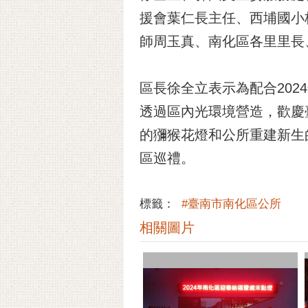
援會葉仁長主任、西埔國小
師周玉真、南化區各里里長
區長徐全立表示為配合202
透過區內光環境營造，歡慶
的獼猴花燈和公所重建新生
區巡禮。
標籤：
#臺南市南化區公所
相關圖片