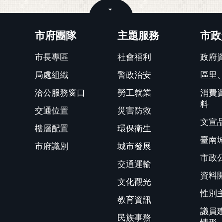
關閉
市府團隊
主題服務
市政
市長專區
社會福利
政府
局處組織
警政治安
區里
洽公服務窗口
勞工就業
消費
料
交通位置
災害防救
文宣
樓層配置
環保衛生
臺南
市府識別
城市發展
市政
交通運輸
資料
文化觀光
性別
教育資訊
議員
民族事務