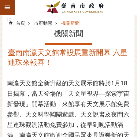
:::
搜
:::
跳到主要內容區塊
尋
:::
進
首頁
市府動態
機關新聞
階
機關新聞
搜
尋
臺南南瀛天文館常設展重新開幕 六星
精彩府城
連珠來報喜！
市府動態
南瀛天文館全新升級的天文展示館將於1月18
市府團隊
日揭幕，當天登場的「天文星視界—探索宇宙
主題服務
新發現」開幕活動，來館享有天文展示館免費
市政資訊
參觀、天文科學闖關遊戲、天文說書及夜間六
星連珠觀測活動免費參加，從早到晚活動滿
市民互動
滿。南瀛天文館歡迎全國民眾來見證嶄新的天