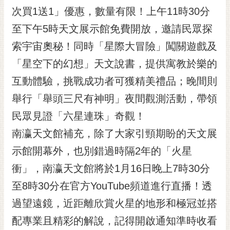
RSS
次買1送1」優惠，數量有限！上午11時30分
至下午5時天文展示館免費開放，邀請民眾探
訂
閱
索宇宙奧秘！同時「星際大冒險」闖關遊戲及
電
「星空下的幻想」天文說書，提供寓教於樂的
子
報
互動體驗，挑戰成功者可獲精美禮品；晚間則
市
舉行「舉頭三尺有神明」夜間觀測活動，帶領
民
民眾見證「六星連珠」奇觀！
信
南瀛天文館補充，除了大家引頸期盼的天文展
箱
示館開幕外，也別錯過時隔2年的「火星
English
衝」，南瀛天文館將於1月16日晚上7時30分
日
本
至8時30分在官方YouTube頻道進行直播！透
語
過望遠鏡，近距離欣賞火星的地形和極冠並搭
配專業且精彩的解說，記得開啟通知準時收看
隱