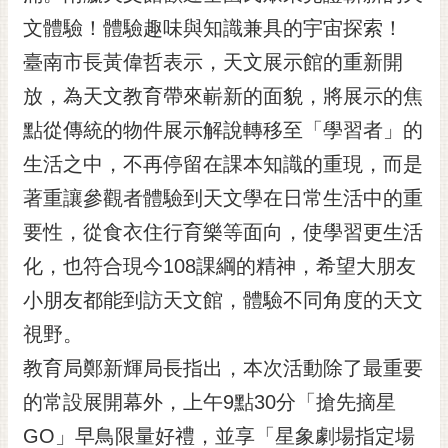
黃
文體驗！體驗趣味與知識兼具的宇宙探索！
偉
臺南市長黃偉哲表示，天文展示館的重新開
哲
放，為天文教育帶來嶄新的面貌，將展示的焦
螢
點從傳統的物件展示解說轉移至「學習者」的
光
花
生活之中，不再停留在課本知識的重現，而是
泉
著重讓參觀者體驗到天文學在日常生活中的重
桐
要性，從食衣住行育樂等面向，使學習更生活
花
化，也符合現今108課綱的精神，希望大朋友
祭
小朋友都能到訪天文館，體驗不同角度的天文
網
視野。
站
導
教育局鄭新輝局長指出，本次活動除了最重要
覽
的常設展開幕外，上午9點30分「搶先摘星
訂
GO」早鳥限量好禮，並享「星象劇場指定場
閱