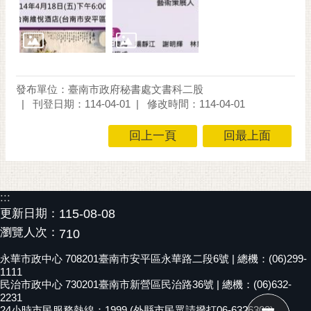
RSS
訂
閱
電
子
發布單位：臺南市政府秘書處文書科二股
報
刊登日期：114-04-01
修改時間：114-04-01
市
回上一頁
回最上面
民
信
箱
:::
English
更新日期：
115-08-08
瀏覽人次：
日
710
本
永華市政中心 708201臺南市安平區永華路二段6號 | 總機：(06)299-
語
1111
民治市政中心 730201臺南市新營區民治路36號 | 總機：(06)632-
隱
2231
24小時市民服務熱線：1999 (外縣市民眾請撥打06-6326303)