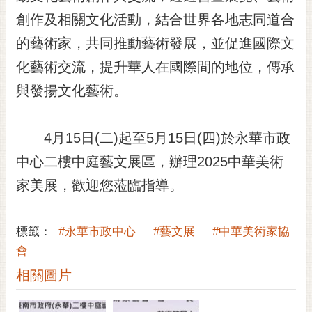
黃
創作及相關文化活動，結合世界各地志同道合
偉
的藝術家，共同推動藝術發展，並促進國際文
哲
化藝術交流，提升華人在國際間的地位，傳承
螢
與發揚文化藝術。
光
花
泉
4月15日(二)起至5月15日(四)於永華市政
桐
中心二樓中庭藝文展區，辦理2025中華美術
花
家美展，歡迎您蒞臨指導。
祭
網
標籤：
#永華市政中心
#藝文展
#中華美術家協
站
導
會
覽
相關圖片
訂
閱