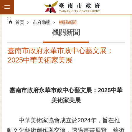
:::
搜
:::
跳到主要內容區塊
尋
:::
進
首頁
市府動態
機關新聞
階
機關新聞
搜
尋
臺南市政府永華市政中心藝文展：
精彩府城
2025中華美術家美展
市府動態
市府團隊
臺南市政府永華市政中心藝文展：2025中華
主題服務
美術家美展
市政資訊
中華美術家協會成立於2024年，旨在推
市民互動
動文化藝術創作與交流，透過書畫展覽、藝術