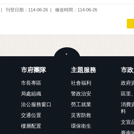
刊登日期：114-06-26
修改時間：114-06-26
關閉
市府團隊
主題服務
市政
市長專區
社會福利
政府
局處組織
警政治安
區里
洽公服務窗口
勞工就業
消費
料
交通位置
災害防救
文宣
樓層配置
環保衛生
臺南