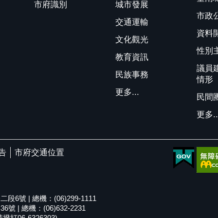
市府識別
城市發展
市政
交通運輸
資料
文化觀光
性別
教育資訊
議員
民族事務
情形
更多...
民間
更多..
告
市府交通位置
號 | 總機：(06)299-1111
| 總機：(06)632-2231
06-6326303)