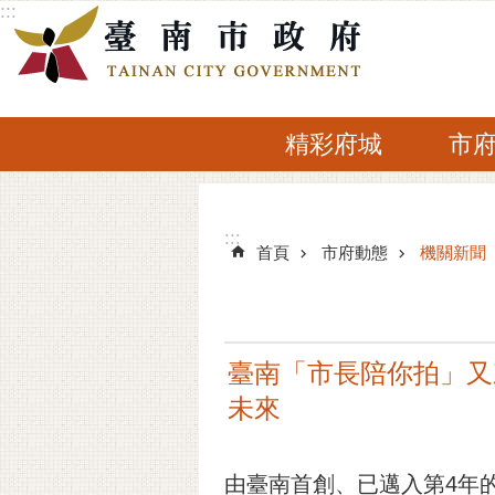
:::
跳到主要內容區塊
精彩府城
市
:::
:::
首頁
市府動態
機關新聞
臺南「市長陪你拍」又
未來
由臺南首創、已邁入第4年