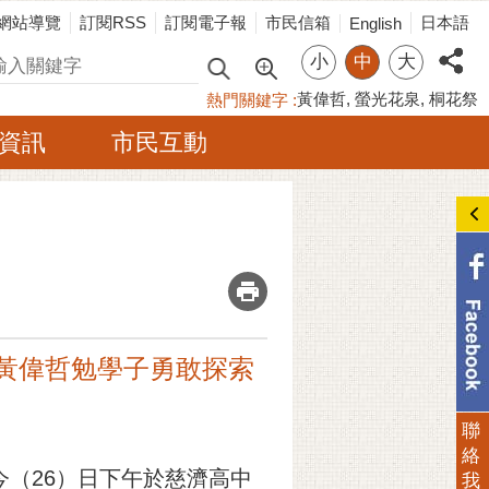
網站導覽
訂閱RSS
訂閱電子報
市民信箱
日本語
English
小
中
大
尋
黃偉哲
螢光花泉
桐花祭
熱門關鍵字
資訊
市民互動
_
 黃偉哲勉學子勇敢探索
聯
絡
（26）日下午於慈濟高中
我