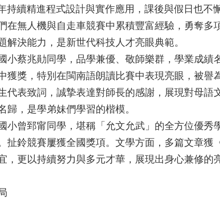
長年持續精進程式設計與實作應用，課後與假日也不
們在無人機與自走車競賽中累積豐富經驗，勇奪多
題解決能力，是新世代科技人才亮眼典範。
國小蔡兆勛同學，品學兼優、敬師樂群，學業成績
中獲獎，特別在閩南語朗讀比賽中表現亮眼，被譽
生代表致詞，誠摯表達對師長的感謝，展現對母語
名歸，是學弟妹們學習的楷模。
國小曾郅甯同學，堪稱「允文允武」的全方位優秀
。扯鈴競賽屢獲全國獎項。文學方面，多篇文章獲
宜，更以持續努力與多元才華，展現出身心兼修的
局