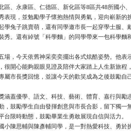
北區、永康區、仁德區、新化區等8區共48所國小、
秀表現，並勉勵學子懷抱熱情與勇氣，迎向嶄新的
起學兔子跳賣萌，還有同學邀市長一起穿學士服、
裝秀。還有綽號「科學麵」的同學帶來一包科學麵
五場，今天依舊神采奕奕擺出各式炫酷姿勢。他表
，很開心能夠親眼見證及陪伴大家踏上人生新旅程
專屬市長獎回憶，並讓今天的歡笑成為之後鼓勵自
獎涵蓋優學、語文、科技、藝術、體育、嘉行與勵志
動，鼓勵學生自由發揮創意與市長合影，留下獨一
平台限時動態，鼓勵畢業生勇敢展現自信與活力。
國小陳思輔與陳彥輔同學，是一對熱愛科技、勇於