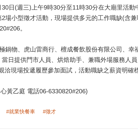
30日(週三)上午9時30分至11時30分在大廟里活
車第2場小型徵才活動，現場提供多元的工作職缺(含
0#206。
鍋物、虎山雷商行、檀成餐飲股份有限公司、幸福
，當日提供門市人員、烘焙助手、兼職外場服務人
親洽現場投遞履歷參加面試，活動職缺之薪資明確
庭 電話06-6330820#206)
#就業快餐車
#徵才