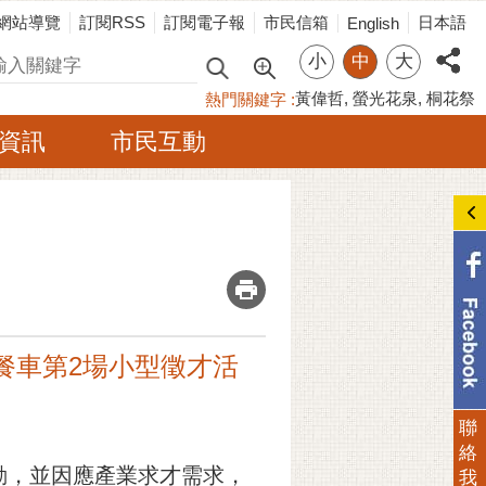
網站導覽
訂閱RSS
訂閱電子報
市民信箱
日本語
English
小
中
大
尋
黃偉哲
螢光花泉
桐花祭
熱門關鍵字
資訊
市民互動
_
快餐車第2場小型徵才活
聯
絡
動，並因應產業求才需求，
我