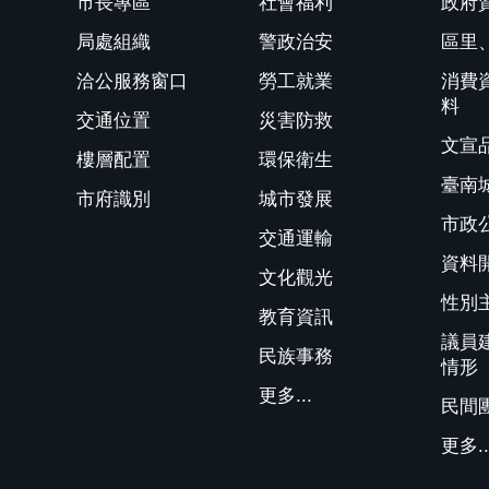
市長專區
社會福利
政府
局處組織
警政治安
區里
洽公服務窗口
勞工就業
消費
料
交通位置
災害防救
文宣
樓層配置
環保衛生
臺南
市府識別
城市發展
市政
交通運輸
資料
文化觀光
性別
教育資訊
議員
民族事務
情形
更多...
民間
更多..