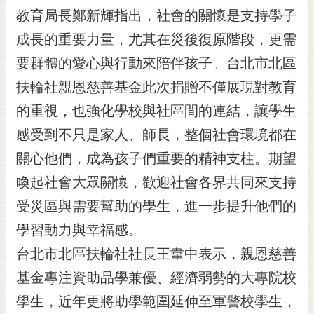
RSS
教育局長鄭新輝指出，社會的關懷是支持學子
成長的重要力量，尤其在災後復原階段，更需
訂
閱
要群體的愛心與行動來陪伴孩子。台北市北區
電
扶輪社親恩慈善基金此次捐贈不僅展現對教育
子
報
的重視，也強化學校與社區間的連結，讓學生
市
感受到不只是家人、師長，整個社會環境都在
民
關心他們，成為孩子們重要的精神支柱。期望
信
喚起社會大眾關懷，歡迎社會各界共同來支持
箱
受災區與需要幫助的學生，進一步提升他們的
English
學習動力與幸福感。
日
本
台北市北區扶輪社社長王韋中表示，親恩慈善
語
基金專注資助品學兼優、經濟弱勢的大專院校
學生，近年更將助學範圍延伸至軍警校學生，
隱