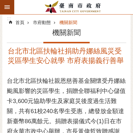
:::
搜
:::
跳到主要內容區塊
尋
:::
進
首頁
市府動態
機關新聞
階
機關新聞
搜
尋
台北市北區扶輪社捐助丹娜絲風災受
精彩府城
災區學生安心就學 市府表揚義行善舉
市府動態
台北市北區扶輪社親恩慈善基金關懷受丹娜絲
市府團隊
颱風影響的災區學生，捐贈全聯福利中心儲值
主題服務
卡3,600元協助學生及家庭災後度過生活難
市政資訊
關，共有61校240名學生受惠，總發放金額達
新臺幣86萬餘元。捐贈表揚儀式今(1)日在市
市民互動
府永華市政中心舉辦，市長黃偉哲致贈感謝