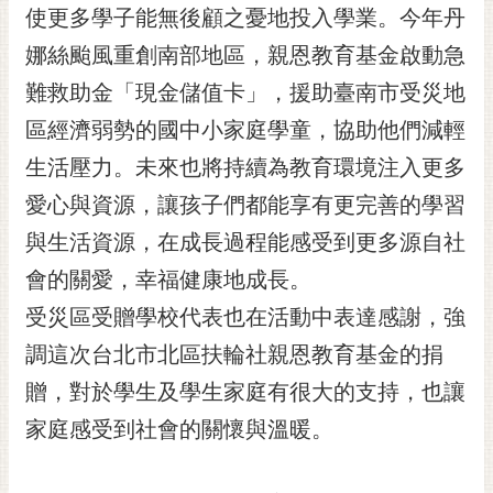
私
使更多學子能無後顧之憂地投入學業。今年丹
權
娜絲颱風重創南部地區，親恩教育基金啟動急
及
安
難救助金「現金儲值卡」，援助臺南市受災地
全
區經濟弱勢的國中小家庭學童，協助他們減輕
政
策
生活壓力。未來也將持續為教育環境注入更多
網
愛心與資源，讓孩子們都能享有更完善的學習
站
與生活資源，在成長過程能感受到更多源自社
資
料
會的關愛，幸福健康地成長。
開
受災區受贈學校代表也在活動中表達感謝，強
放
宣
調這次台北市北區扶輪社親恩教育基金的捐
告
贈，對於學生及學生家庭有很大的支持，也讓
市
家庭感受到社會的關懷與溫暖。
府
交