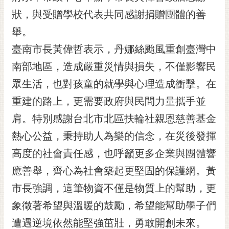
黃
狀，與受贈學校代表共同感謝捐贈團體的善
偉
舉。
哲
臺南市長黃偉哲表示，丹娜絲颱風重創臺灣中
螢
南部地區，造成嚴重災情與損失，不僅影響民
光
花
眾生活，也對孩童的就學與心理造成衝擊。在
泉
重建的路上，更需要政府與民間力量攜手並
桐
肩。特別感謝台北市北區扶輪社親恩慈善基金
花
熱心公益，秉持助人為樂的信念，在災後發揮
祭
高度的社會責任感，也呼籲更多企業與團體響
網
應善舉，齊心為社會築起更堅固的保護網。黃
站
導
市長強調，這筆物資不僅是物質上的幫助，更
覽
象徵著希望與溫暖的鼓勵，希望能幫助學子們
訂
遭遇逆境依然能堅強茁壯，勇敢開創未來。
閱