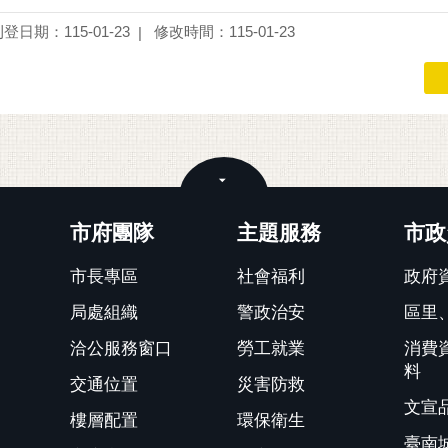
登日期：115-01-23
修改時間：115-01-23
關閉
市府團隊
主題服務
市政
市長專區
社會福利
政府
局處組織
警政治安
區里
洽公服務窗口
勞工就業
消費
料
交通位置
災害防救
文宣
樓層配置
環保衛生
臺南