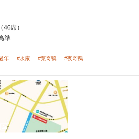
）
46席）
為準
#過年
#永康
#菜奇鴨
#夜奇鴨