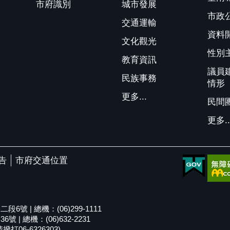
市府識別
城市發展
市政
交通運輸
資料
文化觀光
性別
教育資訊
議員
民族事務
情形
更多...
民間
更多..
告
市府交通位置
號 | 總機：(06)299-1111
| 總機：(06)632-2231
06-6326303)