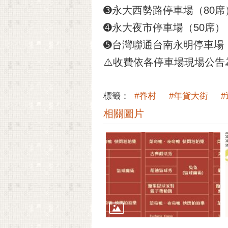
➌永大西勢路停車場（80席
➍永大夜市停車場（50席）
➎台灣聯通台南永明停車場（
⚠️收費依各停車場現場公告
標籤：
#眷村
#年貨大街
相關圖片