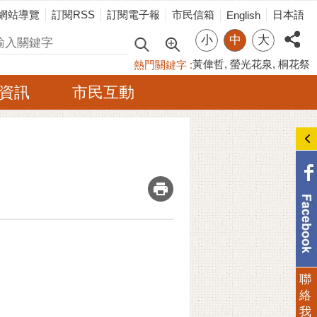
網站導覽
訂閱RSS
訂閱電子報
市民信箱
日本語
English
小
中
大
尋
黃偉哲
螢光花泉
桐花祭
熱門關鍵字
資訊
市民互動
_
聯
絡
我