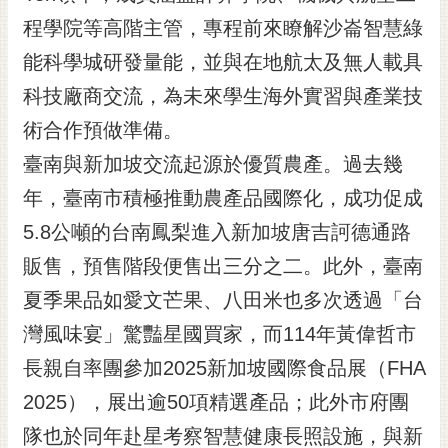
黃
程學院等高階主管，專程前來瞭解沙崙智慧綠
偉
能科學城研發量能，並與在地航太及無人載具
哲
科技廠商交流，為未來學生海外實習與產業技
螢
術合作預做準備。
光
花
臺南與新加坡交流起源於優質農產。過去幾
泉
年，臺南市積極推動農產品國際化，成功促成
桐
5.8公噸的台南鳳梨進入新加坡唐吉訶德通路
花
販售，預售階段便售出三分之二。此外，臺南
祭
夏季果品如愛文芒果、八田米也多次透過「台
網
灣風味宴」驚豔星國買家，而114年黃偉哲市
站
導
長親自率團參加2025新加坡國際食品展（FHA
覽
2025），展出逾50項精選產品；此外市府團
訂
隊也於同年赴星考察智慧健康長照設施，與新
閱