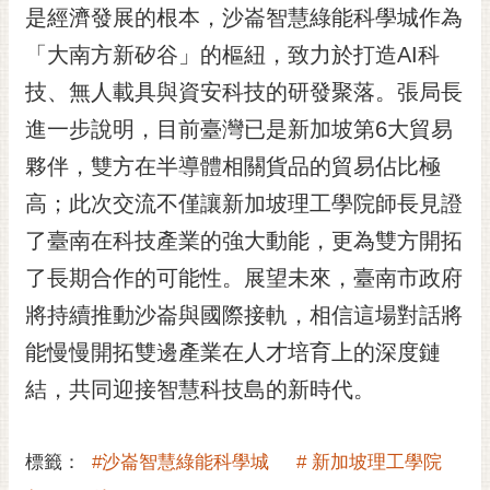
私
是經濟發展的根本，沙崙智慧綠能科學城作為
權
「大南方新矽谷」的樞紐，致力於打造AI科
及
安
技、無人載具與資安科技的研發聚落。張局長
全
進一步說明，目前臺灣已是新加坡第6大貿易
政
策
夥伴，雙方在半導體相關貨品的貿易佔比極
網
高；此次交流不僅讓新加坡理工學院師長見證
站
了臺南在科技產業的強大動能，更為雙方開拓
資
料
了長期合作的可能性。展望未來，臺南市政府
開
將持續推動沙崙與國際接軌，相信這場對話將
放
宣
能慢慢開拓雙邊產業在人才培育上的深度鏈
告
結，共同迎接智慧科技島的新時代。
市
府
標籤：
#沙崙智慧綠能科學城
# 新加坡理工學院
交