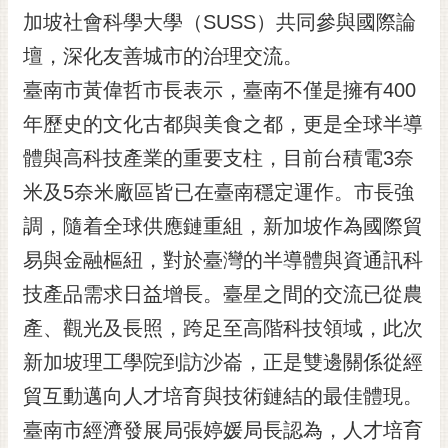
RSS
加坡社會科學大學（SUSS）共同參與國際論
壇，深化友善城市的治理交流。
訂
閱
臺南市黃偉哲市長表示，臺南不僅是擁有400
電
年歷史的文化古都與美食之都，更是全球半導
子
報
體與高科技產業的重要支柱，目前台積電3奈
市
米及5奈米廠區皆已在臺南穩定運作。市長強
民
調，隨着全球供應鏈重組，新加坡作為國際貿
信
易與金融樞紐，對於臺灣的半導體與資通訊科
箱
技產品需求日益增長。臺星之間的交流已從農
English
產、觀光及長照，跨足至高階科技領域，此次
日
本
新加坡理工學院到訪沙崙，正是雙邊關係從經
語
貿互動邁向人才培育與技術鏈結的最佳體現。
臺南市經濟發展局張婷媛局長認為，人才培育
隱