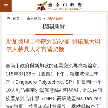
:::
搜
:::
跳到主要內容區塊
尋
:::
進
首頁
市府動態
機關新聞
階
機關新聞
搜
尋
新加坡理工學院到訪沙崙 開拓航太與
精彩府城
無人載具人才實習契機
市府動態
臺南市政府與新加坡的產業交流再寫新篇章。
市府團隊
115年3月26日（週四）下午，新加坡理工學
主題服務
院（Singapore Polytechnic, SP）師長團一行
市政資訊
10人到訪臺南沙崙智慧綠能科學城，此次由該
校產業與合作部（INP）高級總監Ms Tan Yen
市民互動
Yen領軍，成員涵蓋計算學院、機械與航空工