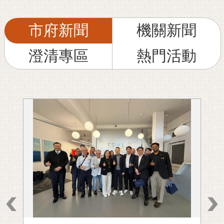
私
權
及
市府新聞
機關新聞
安
全
澄清專區
熱門活動
政
策
網
站
資
料
開
放
宣
告
市
府
交