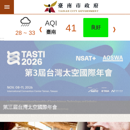
:::
搜
跳到主要內容區塊
尋
進
AQI
階
41
良好
搜
臺南
28 ~ 33
尋
:::
精彩府城
市府動態
市府團隊
主題服務
第三屆台灣太空國際年會
市政資訊
市民互動