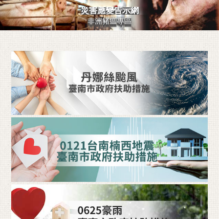
災害應變告示網
黃
非洲豬瘟專區
偉
哲
螢
光
花
泉
桐
花
祭
網
站
導
覽
訂
閱