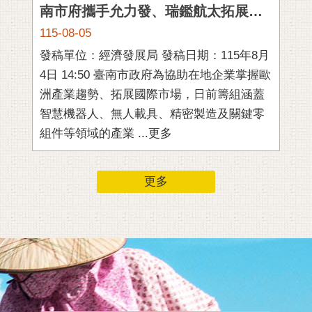
通
南市府攜手允力發、瑞鑑航太拓展歐洲合作新商機
位
115-08-05
11
置
發稿單位：經濟發展局 發稿日期：115年8月
發稿
4日 14:50 臺南市政府為協助在地企業掌握歐
4日 14
洲產業趨勢、拓展國際市場，日前籌組涵蓋
智
智慧機器人、無人載具、精密製造及關鍵零
府
組件等領域的產業 ...更多
更多