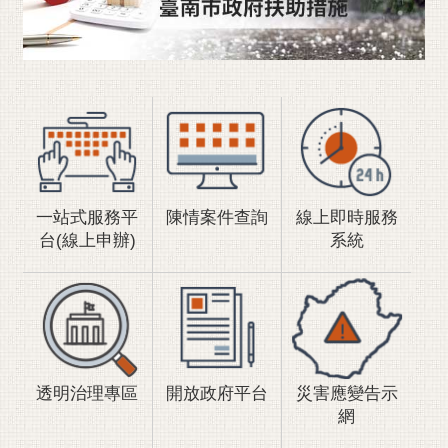
RSS
訂
閱
電
子
報
市
民
一站式服務平
陳情案件查詢
線上即時服務
信
台(線上申辦)
系統
箱
English
日
本
語
透明治理專區
開放政府平台
災害應變告示
網
隱