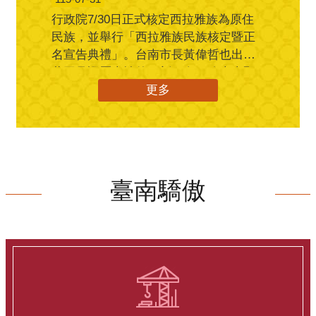
行政院7/30日正式核定西拉雅族為原住
民族，並舉行「西拉雅族民族核定暨正
名宣告典禮」。台南市長黃偉哲也出席
共同見證歷史性的一刻，向一路走來堅
持不懈的族人、耆老、文化工作者及學
更多
界專家表達最高敬意。他表示，西拉雅
族正名歷經數十年努力，今天終於迎來
歷史性成果，不僅是族人的榮耀，更是
台灣落實平權與轉型正義的重要里程
碑。黃偉哲表示，市府多年來始終與西
臺南驕傲
拉雅族人並肩同行，從前台南縣長蘇煥
智到賴清德總統擔任台南市長期間，率
先將西拉雅族列為市定原住民，每一步
都凝聚無數人的努力。他說，這是一條
漫長且艱辛的平權之路，感謝各界共同
推動正名，也期盼目前申請正名中的其
他8個平埔原住民族群，都能順利完成歷