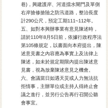
巷)，興建護岸、河道擋水閘門及單側
RSS
右岸搶修搶險之防汛道路，整治長度
訂
閱
計290公尺，預定工期111~112年。
電
五、如對本興辦事業有意見陳述時，
子
報
請於110年8月5日前，依據行政程序法
第105條規定，以書面向本府提出，陳
市
民
述意見書之內容應為事實上及法律上
信
陳述，如未於規定期限內提出陳述意
箱
見書，視為放棄陳述意見之機會。
English
六、會議當日如遇天災或人力無法抗
日
拒情事，主辦單位或主持人得終止會
本
語
議之進行，並另行公告再行召開公聽
會事宜。
隱