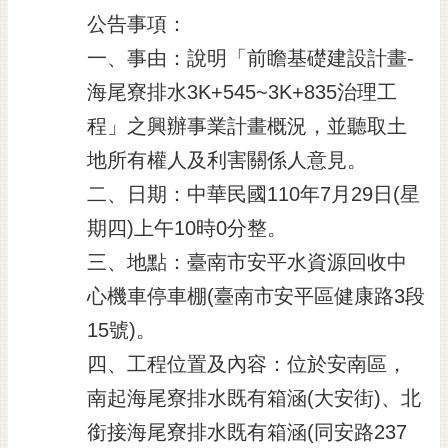
公告事項：
黃
偉
一、事由：說明「前瞻基礎建設計畫-
哲
海尾寮排水3K+545~3K+835治理工
螢
程」之興辦事業計畫概況，並聽取土
光
花
地所有權人及利害關係人意見。
泉
二、日期：中華民國110年7月29日(星
桐
期四)上午10時0分整。
花
三、地點：臺南市安平水資源回收中
祭
心機車停車棚(臺南市安平區健康路3段
網
15號)。
站
導
四、工程位置及內容：位於安南區，
覽
南起海尾寮排水既有箱涵(大安街)、北
訂
銜接海尾寮排水既有箱涵(同安路237
閱