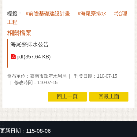
私
權
標籤：
#前瞻基礎建設計畫
#海尾寮排水
#治理
及
工程
安
全
相關檔案
政
策
海尾寮排水公告
網
pdf(357.64 KB)
站
資
發布單位：臺南市政府水利局
刊登日期：110-07-15
料
修改時間：110-07-15
開
放
回上一頁
回最上面
宣
告
市
:::
府
更新日期：
115-08-06
交