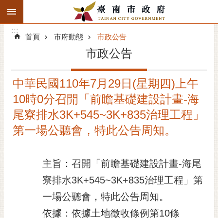
:::
搜
:::
跳到主要內容區塊
尋
:::
進
首頁
市府動態
市政公告
階
市政公告
搜
尋
中華民國110年7月29日(星期四)上午
精彩府城
10時0分召開「前瞻基礎建設計畫-海
市府動態
尾寮排水3K+545~3K+835治理工程」
第一場公聽會，特此公告周知。
市府團隊
主題服務
主旨：召開「前瞻基礎建設計畫-海尾
寮排水3K+545~3K+835治理工程」第
市政資訊
一場公聽會，特此公告周知。
市民互動
依據：依據土地徵收條例第10條