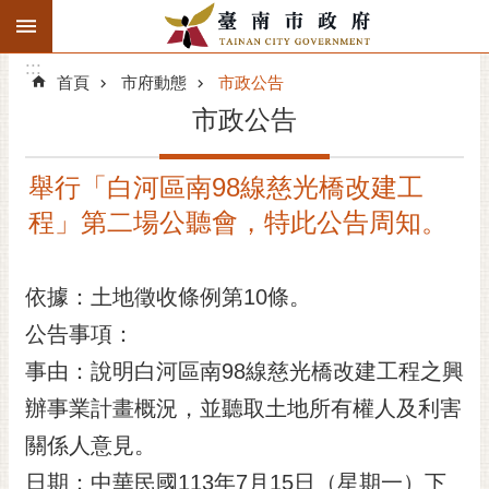
:::
搜
:::
跳到主要內容區塊
尋
:::
進
首頁
市府動態
市政公告
階
市政公告
搜
尋
舉行「白河區南98線慈光橋改建工
精彩府城
程」第二場公聽會，特此公告周知。
市府動態
依據：土地徵收條例第10條。
市府團隊
公告事項：
主題服務
事由：說明白河區南98線慈光橋改建工程之興
市政資訊
辦事業計畫概況，並聽取土地所有權人及利害
關係人意見。
市民互動
日期：中華民國113年7月15日（星期一）下