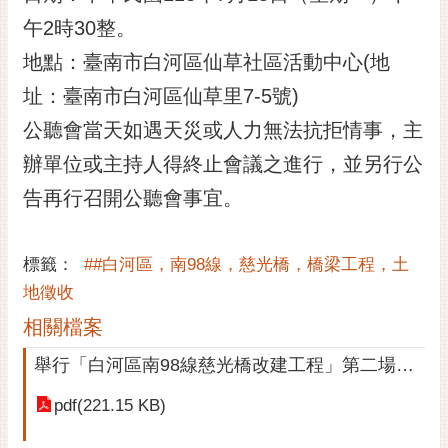
黃
午2時30整。
偉
地點：臺南市白河區仙草社區活動中心(地
哲
址：臺南市白河區仙草里7-5號)
螢
公聽會當天如遇天災或人力無法抗拒情事，主
光
花
辦單位或主持人得終止會議之進行，並另行公
泉
告再行召開公聽會事宜。
桐
花
標籤：
##白河區，南98線，慈光橋，橋梁工程，土
祭
地徵收
網
相關檔案
站
導
舉行「白河區南98線慈光橋改建工程」第二場公聽會，特此公告周知。
覽
pdf(221.15 KB)
訂
閱