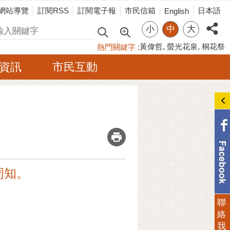
網站導覽
訂閱RSS
訂閱電子報
市民信箱
日本語
English
小
中
大
尋
黃偉哲
螢光花泉
桐花祭
熱門關鍵字
資訊
市民互動
_
周知。
聯
絡
我