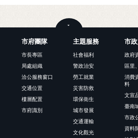
關閉
市府團隊
主題服務
市政
市長專區
社會福利
政府
局處組織
警政治安
區里
洽公服務窗口
勞工就業
消費
料
交通位置
災害防救
文宣
樓層配置
環保衛生
臺南
市府識別
城市發展
市政
交通運輸
資料
文化觀光