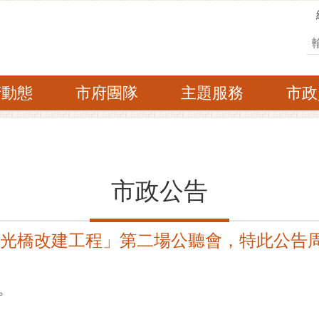
搜
府動態
市府團隊
主題服務
市政
市政公告
慈光橋改建工程」第二場公聽會，特此公告
。