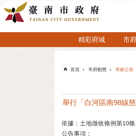
:::
跳到主要內容區塊
精彩府城
市
:::
:::
首頁
市府動態
市政公告
舉行「白河區南98線
依據：土地徵收條例第10條
公告事項：