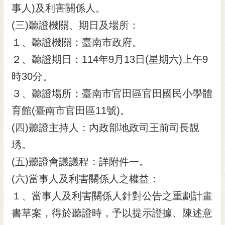
事人)及利害關係人。
RSS
(三)聽證機關、期日及場所：
訂
閱
１、聽證機關：臺南市政府。
電
２、聽證期日：114年9月13日(星期六)上午9
子
報
時30分。
３、聽證場所：臺南市官田區官田國民小學體
市
民
育館(臺南市官田區11號)。
信
(四)聽證主持人：內政部地政司王前司長靚
箱
琇。
English
(五)聽證會議議程：詳附件一。
日
(六)當事人及利害關係人之權益：
本
語
１、當事人及利害關係人針對公告之重劃計畫
書草案，得於聽證時，予以提示證據、陳述意
隱