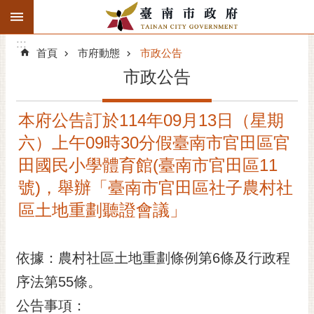
:::
搜
:::
跳到主要內容區塊
尋
:::
進
首頁
市府動態
市政公告
階
市政公告
搜
尋
本府公告訂於114年09月13日（星期
精彩府城
六）上午09時30分假臺南市官田區官
市府動態
田國民小學體育館(臺南市官田區11
號)，舉辦「臺南市官田區社子農村社
市府團隊
區土地重劃聽證會議」
主題服務
依據：農村社區土地重劃條例第6條及行政程
市政資訊
序法第55條。
市民互動
公告事項：