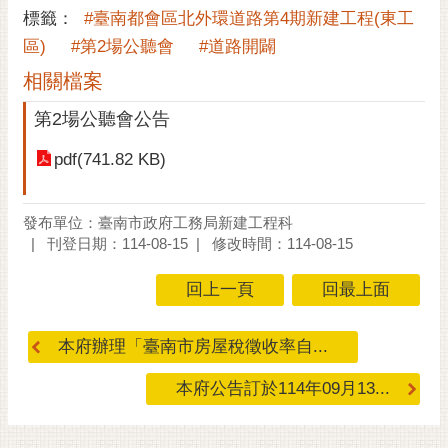
標籤：
#臺南都會區北外環道路第4期新建工程(東工
RSS
區)
#第2場公聽會
#道路開闢
訂
相關檔案
閱
電
第2場公聽會公告
子
報
pdf(741.82 KB)
市
民
發布單位：臺南市政府工務局新建工程科
信
刊登日期：114-08-15
修改時間：114-08-15
箱
回上一頁
回最上面
English
日
本府辦理「臺南市房屋稅徵收率自...
本
語
本府公告訂於114年09月13...
隱