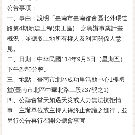
公告事項：
黃
偉
一、事由：說明「臺南市臺南都會區北外環道
哲
路第4期新建工程(東工區)」之興辦事業計畫
螢
概況，並聽取土地所有權人及利害關係人意
光
花
見。
泉
二、日期：中華民國114年9月5日（星期五）
桐
下午2時0分整。
花
三、地點：臺南市北區成功里活動中心1樓禮
祭
堂(臺南市北區中華北路二段237號之1)
網
四、公聽會當天如遇天災或人力無法抗拒情
站
導
事，主辦單位或主持人得終止會議之進行，並
覽
另行公告再行召開公聽會事宜。
訂
閱