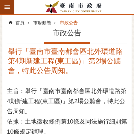
:::
搜
:::
跳到主要內容區塊
尋
:::
進
首頁
市府動態
市政公告
階
市政公告
搜
尋
舉行「臺南市臺南都會區北外環道路
精彩府城
第4期新建工程(東工區)」第2場公聽
市府動態
會，特此公告周知。
市府團隊
主旨：舉行「臺南市臺南都會區北外環道路第
主題服務
4期新建工程(東工區)」第2場公聽會，特此公
告周知。
市政資訊
依據：土地徵收條例第10條及同法施行細則第
市民互動
10條規定辦理。