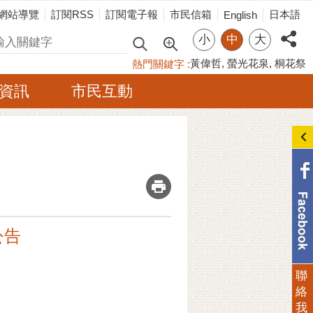
網站導覽
訂閱RSS
訂閱電子報
市民信箱
日本語
English
小
中
大
尋
黃偉哲
螢光花泉
桐花祭
熱門關鍵字
資訊
市民互動
_
公告
聯
絡
我