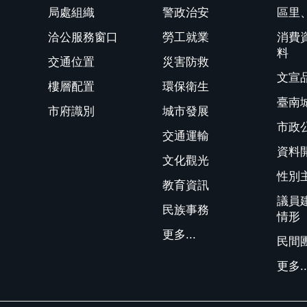
局處組織
警政治安
區里
洽公服務窗口
勞工就業
消費
料
交通位置
災害防救
文宣
樓層配置
環保衛生
臺南
市府識別
城市發展
市政
交通運輸
資料
文化觀光
性別
教育資訊
議員
民族事務
情形
更多...
民間
更多..