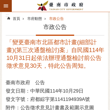
:::
搜
:::
跳到主要內容區塊
尋
:::
進
首頁
市府動態
市政公告
階
市政公告
搜
尋
「變更臺南市北區都市計畫(細部計
精彩府城
畫)(第三次通盤檢討)案」自民國114年
市府動態
10月31日起依法辦理通盤檢討前公告
徵求意見30天，特此公告周知。
市府團隊
主題服務
臺南市政府 公告
發文日期：中華民國114年10月29日
市政資訊
發文字號：府都綜字第1141194939A號
市民互動
附件：公告徵求意見計畫書及範圍示意圖