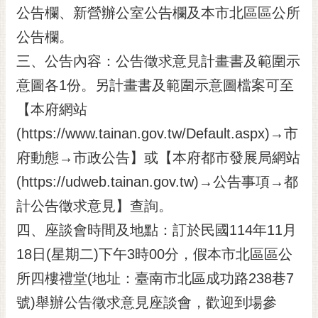
公告欄、新營辦公室公告欄及本市北區區公所
RSS
公告欄。
訂
閱
三、公告內容：公告徵求意見計畫書及範圍示
電
意圖各1份。另計畫書及範圍示意圖檔案可至
子
報
【本府網站
(https://www.tainan.gov.tw/Default.aspx)→市
市
民
府動態→市政公告】或【本府都市發展局網站
信
(https://udweb.tainan.gov.tw)→公告事項→都
箱
計公告徵求意見】查詢。
English
四、座談會時間及地點：訂於民國114年11月
日
18日(星期二)下午3時00分，假本市北區區公
本
語
所四樓禮堂(地址：臺南市北區成功路238巷7
號)舉辦公告徵求意見座談會，歡迎到場參
隱