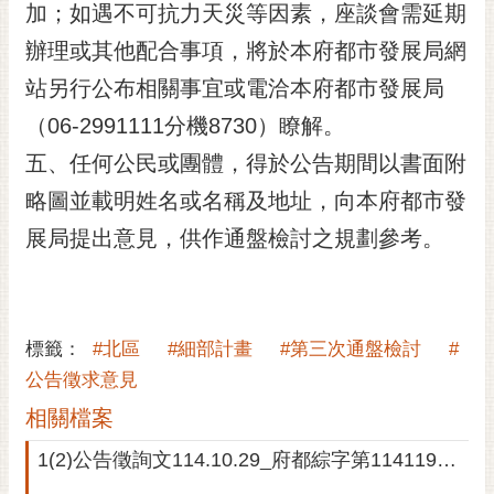
私
加；如遇不可抗力天災等因素，座談會需延期
權
辦理或其他配合事項，將於本府都市發展局網
及
安
站另行公布相關事宜或電洽本府都市發展局
全
（06-2991111分機8730）瞭解。
政
策
五、任何公民或團體，得於公告期間以書面附
略圖並載明姓名或名稱及地址，向本府都市發
網
站
展局提出意見，供作通盤檢討之規劃參考。
資
料
開
放
標籤：
#北區
#細部計畫
#第三次通盤檢討
#
宣
告
公告徵求意見
相關檔案
市
府
1(2)公告徵詢文114.10.29_府都綜字第1141194939A號
交