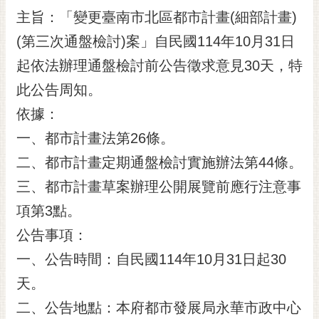
主旨：「變更臺南市北區都市計畫(細部計畫)
黃
偉
(第三次通盤檢討)案」自民國114年10月31日
哲
起依法辦理通盤檢討前公告徵求意見30天，特
螢
此公告周知。
光
花
依據：
泉
一、都市計畫法第26條。
桐
二、都市計畫定期通盤檢討實施辦法第44條。
花
三、都市計畫草案辦理公開展覽前應行注意事
祭
項第3點。
網
公告事項：
站
導
一、公告時間：自民國114年10月31日起30
覽
天。
訂
二、公告地點：本府都市發展局永華市政中心
閱