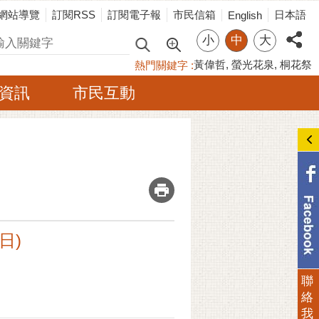
網站導覽
訂閱RSS
訂閱電子報
市民信箱
日本語
English
小
中
大
尋
黃偉哲
螢光花泉
桐花祭
熱門關鍵字
資訊
市民互動
_
日)
聯
絡
我