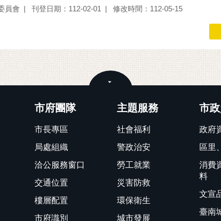
委員會
刊登日期：112-02-01
修改時間：112-05-15
關閉
市府團隊
主題服務
市政
市長專區
社會福利
政府
局處組織
警政治安
區里
洽公服務窗口
勞工就業
消費
料
交通位置
災害防救
文宣
樓層配置
環保衛生
臺南
市府識別
城市發展