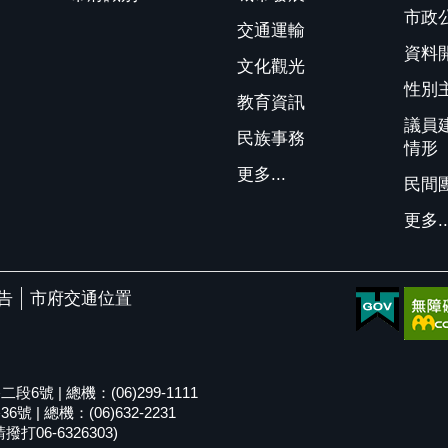
市政
交通運輸
資料
文化觀光
性別
教育資訊
議員
民族事務
情形
更多...
民間
更多..
告
市府交通位置
號 | 總機：(06)299-1111
| 總機：(06)632-2231
06-6326303)