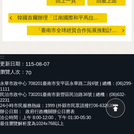
回上一頁
回最上面
黃
偉
韓國首爾辦理「江南國際和平馬拉...
哲
「臺南市全球經貿合作拓展推動計...
螢
光
花
泉
:::
更新日期：
115-08-07
桐
瀏覽人次：
70
花
祭
永華市政中心 708201臺南市安平區永華路二段6號 | 總機：(06)299-
1111
網
民治市政中心 730201臺南市新營區民治路36號 | 總機：(06)632-
2231
站
24小時市民服務熱線：1999 (外縣市民眾請撥打06-6326303)
導
辦公日期：
政府行政機關辦公日曆表
覽
洽公時間：上午 8:00-12:00，下午 01:30-05:30
最佳瀏覽解析度為1024x768以上
訂
閱