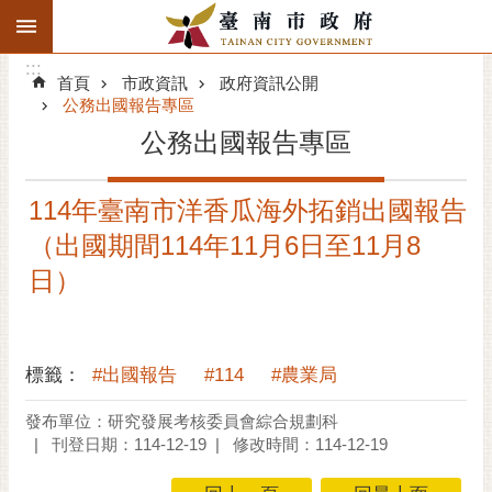
:::
搜
:::
跳到主要內容區塊
尋
:::
進
首頁
市政資訊
政府資訊公開
階
公務出國報告專區
搜
公務出國報告專區
尋
精彩府城
114年臺南市洋香瓜海外拓銷出國報告
（出國期間114年11月6日至11月8
市府動態
日）
市府團隊
主題服務
標籤：
#出國報告
#114
#農業局
市政資訊
發布單位：研究發展考核委員會綜合規劃科
刊登日期：114-12-19
修改時間：114-12-19
市民互動