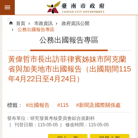
:::
搜
:::
跳到主要內容區塊
尋
:::
進
首頁
市政資訊
政府資訊公開
階
公務出國報告專區
搜
公務出國報告專區
尋
精彩府城
黃偉哲市長出訪菲律賓姊妹市阿克蘭
省與加美地市出國報告（出國期間115
市府動態
年4月22日至4月24日）
市府團隊
主題服務
標籤：
#出國報告
#115
#新聞及國際關係處
市政資訊
發布單位：研究發展考核委員會綜合規劃科
刊登日期：115-05-05
修改時間：115-05-05
市民互動