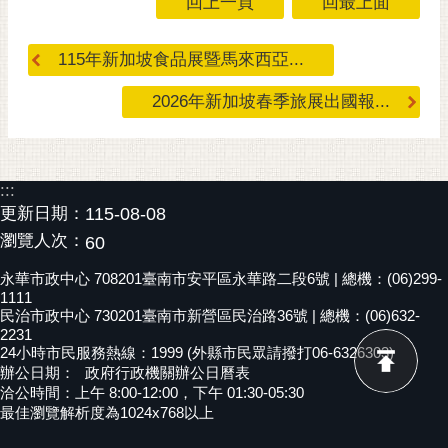
回上一頁
回最上面
黃
偉
115年新加坡食品展暨馬來西亞...
哲
2026年新加坡春季旅展出國報...
螢
光
花
泉
:::
更新日期：
115-08-08
桐
瀏覽人次：
60
花
祭
永華市政中心 708201臺南市安平區永華路二段6號 | 總機：(06)299-
1111
網
民治市政中心 730201臺南市新營區民治路36號 | 總機：(06)632-
2231
站
24小時市民服務熱線：1999 (外縣市民眾請撥打06-6326303)
導
辦公日期：
政府行政機關辦公日曆表
覽
洽公時間：上午 8:00-12:00，下午 01:30-05:30
最佳瀏覽解析度為1024x768以上
訂
閱