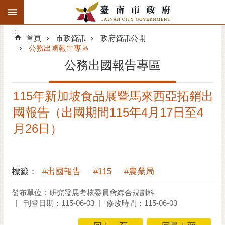
:::
搜
:::
跳到主要內容區塊
尋
:::
進
首頁
市政資訊
政府資訊公開
階
公務出國報告專區
搜
公務出國報告專區
尋
精彩府城
115年新加坡食品展暨馬來西亞拓銷出
國報告（出國期間115年4月17日至4
市府動態
月26日）
市府團隊
主題服務
標籤：
#出國報告
#115
#農業局
市政資訊
發布單位：研究發展考核委員會綜合規劃科
刊登日期：115-06-03
修改時間：115-06-03
市民互動