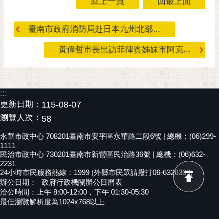
回上一頁
回最上面
黃
偉
臺南市政府消防局赴日本九州北部...
哲
黃偉哲市長出訪菲律賓姊妹市阿克...
螢
光
花
泉
:::
更新日期：
115-08-07
桐
瀏覽人次：
58
花
祭
永華市政中心 708201臺南市安平區永華路二段6號 | 總機：(06)299-
1111
網
民治市政中心 730201臺南市新營區民治路36號 | 總機：(06)632-
2231
站
24小時市民服務熱線：1999 (外縣市民眾請撥打06-6326303)
導
辦公日期：
政府行政機關辦公日曆表
覽
洽公時間：上午 8:00-12:00，下午 01:30-05:30
最佳瀏覽解析度為1024x768以上
訂
閱