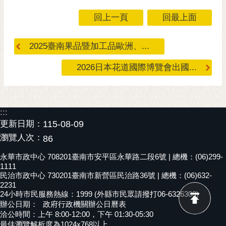
黃
回上一頁
回最上面
偉
哲
2025臺南果品暨加工品歐洲、...
螢
2026日本花道國際博覽會出國...
光
花
泉
桐
:::
花
更新日期：
115-08-09
祭
瀏覽人次：
86
永華市政中心 708201臺南市安平區永華路二段6號 | 總機：(06)299-
網
1111
站
民治市政中心 730201臺南市新營區民治路36號 | 總機：(06)632-
導
2231
覽
24小時市民服務熱線：1999 (外縣市民眾請撥打06-6326303)
辦公日期：
政府行政機關辦公日曆表
訂
洽公時間：上午 8:00-12:00，下午 01:30-05:30
最佳瀏覽解析度為1024x768以上
閱