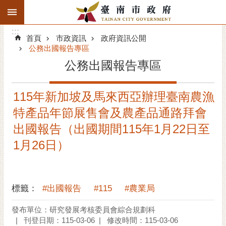
:::
搜
:::
跳到主要內容區塊
尋
:::
進
首頁
市政資訊
政府資訊公開
階
公務出國報告專區
搜
公務出國報告專區
尋
精彩府城
115年新加坡及馬來西亞辦理臺南農漁
特產品年節展售會及農產品通路拜會
市府動態
出國報告（出國期間115年1月22日至
市府團隊
1月26日）
主題服務
市政資訊
標籤：
#出國報告
#115
#農業局
發布單位：研究發展考核委員會綜合規劃科
市民互動
刊登日期：115-03-06
修改時間：115-03-06